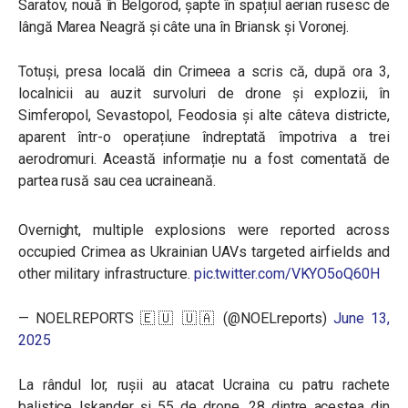
Saratov, nouă în Belgorod, șapte în spațiul aerian rusesc de
lângă Marea Neagră și câte una în Briansk și Voronej.
Totuși, presa locală din Crimeea a scris că, după ora 3,
localnicii au auzit survoluri de drone și explozii, în
Simferopol, Sevastopol, Feodosia și alte câteva districte,
aparent într-o operațiune îndreptată împotriva a trei
aerodromuri. Această informație nu a fost comentată de
partea rusă sau cea ucraineană.
Overnight, multiple explosions were reported across
occupied Crimea as Ukrainian UAVs targeted airfields and
other military infrastructure.
pic.twitter.com/VKYO5oQ60H
— NOELREPORTS 🇪🇺 🇺🇦 (@NOELreports)
June 13,
2025
La rândul lor, rușii au atacat Ucraina cu patru rachete
balistice Iskander și 55 de drone. 28 dintre acestea din