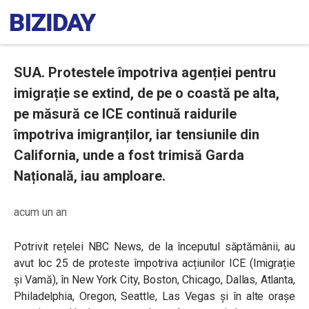
SUA. Protestele împotriva agenției pentru
imigrație se extind, de pe o coastă pe alta,
pe măsură ce ICE continuă raidurile
împotriva imigranților, iar tensiunile din
California, unde a fost trimisă Garda
Națională, iau amploare.
acum un an
Potrivit rețelei NBC News, de la începutul săptămânii, au
avut loc 25 de proteste împotriva acțiunilor ICE (Imigrație
și Vamă), în New York City, Boston, Chicago, Dallas, Atlanta,
Philadelphia, Oregon, Seattle, Las Vegas și în alte orașe