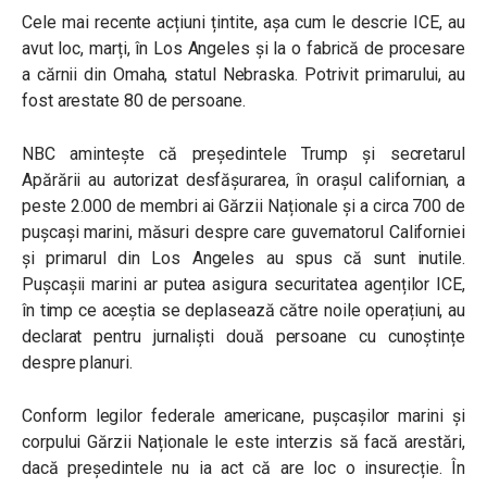
Cele mai recente acțiuni țintite, așa cum le descrie ICE, au
avut loc, marți, în Los Angeles și la o fabrică de procesare
a cărnii din Omaha, statul Nebraska. Potrivit primarului, au
fost arestate 80 de persoane.
NBC amintește că președintele Trump și secretarul
Apărării au autorizat desfășurarea, în orașul californian, a
peste 2.000 de membri ai Gărzii Naționale și a circa 700 de
pușcași marini, măsuri despre care guvernatorul Californiei
și primarul din Los Angeles au spus că sunt inutile.
Pușcașii marini ar putea asigura securitatea agenților ICE,
în timp ce aceștia se deplasează către noile operațiuni, au
declarat pentru jurnaliști două persoane cu cunoștințe
despre planuri.
Conform legilor federale americane, pușcașilor marini și
corpului Gărzii Naționale le este interzis să facă arestări,
dacă președintele nu ia act că are loc o insurecție. În