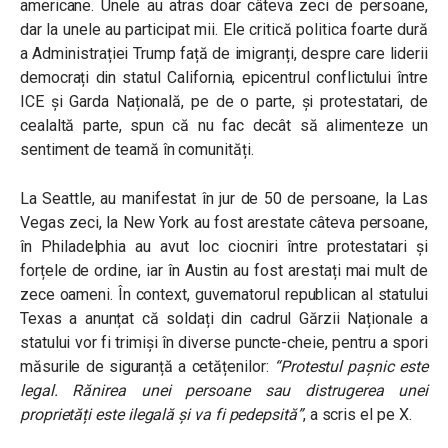
americane. Unele au atras doar câteva zeci de persoane,
dar la unele au participat mii. Ele critică politica foarte dură
a Administrației Trump față de imigranți, despre care liderii
democrați din statul California, epicentrul conflictului între
ICE și Garda Națională, pe de o parte, și protestatari, de
cealaltă parte, spun că nu fac decât să alimenteze un
sentiment de teamă în comunități.
La Seattle, au manifestat în jur de 50 de persoane, la Las
Vegas zeci, la New York au fost arestate câteva persoane,
în Philadelphia au avut loc ciocniri între protestatari și
forțele de ordine, iar în Austin au fost arestați mai mult de
zece oameni. În context, guvernatorul republican al statului
Texas a anunțat că soldați din cadrul Gărzii Naționale a
statului vor fi trimiși în diverse puncte-cheie, pentru a spori
măsurile de siguranță a cetățenilor:
“Protestul pașnic este
legal. Rănirea unei persoane sau distrugerea unei
proprietăți este ilegală și va fi pedepsită”
, a scris el pe X.