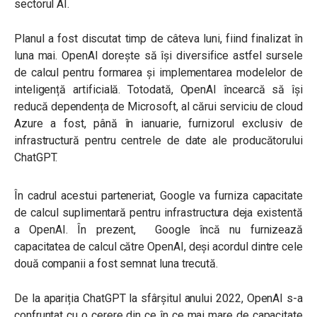
sectorul AI.
Planul a fost discutat timp de câteva luni, fiind finalizat în
luna mai. OpenAI dorește să își diversifice astfel sursele
de calcul pentru formarea și implementarea modelelor de
inteligență artificială. Totodată, OpenAI încearcă să își
reducă dependența de Microsoft, al cărui serviciu de cloud
Azure a fost, până în ianuarie, furnizorul exclusiv de
infrastructură pentru centrele de date ale producătorului
ChatGPT.
În cadrul acestui parteneriat, Google va furniza capacitate
de calcul suplimentară pentru infrastructura deja existentă
a OpenAI. În prezent, Google încă nu furnizează
capacitatea de calcul către OpenAI, deși acordul dintre cele
două companii a fost semnat luna trecută.
De la apariția ChatGPT la sfârșitul anului 2022, OpenAI s-a
confruntat cu o cerere din ce în ce mai mare de capacitate