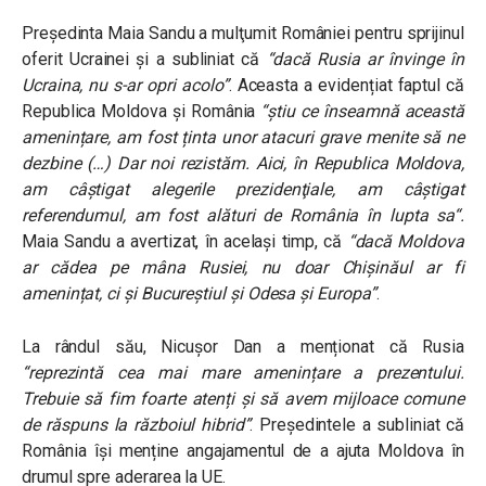
Președinta Maia Sandu
a mulţumit României pentru sprijinul
oferit Ucrainei și a subliniat că
“dacă Rusia ar învinge în
Ucraina, nu s-ar opri acolo”
.
Aceasta a evidențiat faptul că
Republica Moldova și România
“știu ce înseamnă această
amenințare, am fost ținta unor atacuri grave menite să ne
dezbine (…)
Dar noi rezistăm. Aici, în Republica Moldova,
am câştigat alegerile prezidenţiale, am câştigat
referendumul, am fost alături de România în lupta sa
“.
Maia Sandu a avertizat, în același timp, că
“dacă Moldova
ar cădea pe mâna Rusiei, nu doar Chișinăul ar fi
amenințat, ci și Bucureștiul și Odesa și Europa”
.
La rândul său, Nicușor Dan a menționat că Rusia
“reprezintă cea mai mare amenințare a prezentului.
Trebuie să fim foarte atenți și să avem mijloace comune
de răspuns la războiul hibrid”
. Președintele a subliniat că
România își menține angajamentul de a ajuta Moldova în
drumul spre aderarea la UE.