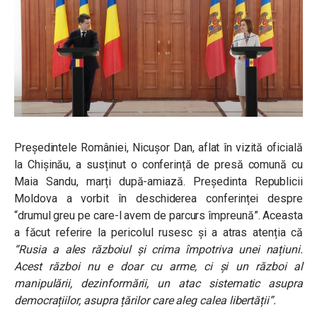
Președintele României, Nicușor Dan, aflat în vizită oficială
la Chișinău, a susținut o conferință de presă comună cu
Maia Sandu, marți după-amiază. Președinta Republicii
Moldova a vorbit în deschiderea conferinței despre
“drumul greu pe care-l avem de parcurs împreună”. Aceasta
a făcut referire la pericolul rusesc și a atras atenția că
“Rusia a ales războiul și crima împotriva unei națiuni.
Acest război nu e doar cu arme, ci și un război al
manipulării, dezinformării, un atac sistematic asupra
democrațiilor, asupra țărilor care aleg calea libertății”.