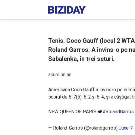
Tenis. Coco Gauff (locul 2 WTA) 
Roland Garros. A învins-o pe n
Sabalenka, în trei seturi.
acum un an
Americana Coco Gauff a învins-o pe număr
scorul de 6-7(5), 6-2 și 6-4, și a câștigat t
NEW QUEEN OF PARIS 👑
#RolandGarros
— Roland-Garros (@rolandgarros)
June 7,