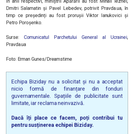
În anii respectivi, miniștrii Apărării au fost Mihail Iezhel,
Dmitri Salamatin și Pavel Lebedev, potrivit Pravda.ua, în
timp ce președinți au fost prorușii Viktor Ianukovici și
Petro Poroșenko.
Surse:
Comunicatul Parchetului General al Ucrainei
,
Pravda.ua
Foto: Erman Gunes/Dreamstime
Echipa Biziday nu a solicitat și nu a acceptat
nicio formă de finanțare din fonduri
guvernamentale. Spațiile de publicitate sunt
limitate, iar reclama neinvazivă.
Dacă îți place ce facem, poți contribui tu
pentru susținerea echipei Biziday.