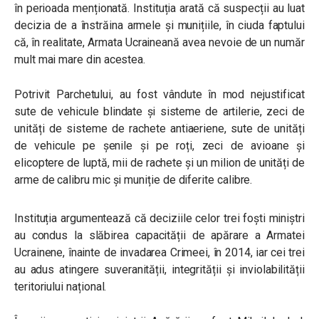
în perioada menționată. Instituția arată că suspecții au luat
decizia de a înstrăina armele și munițiile, în ciuda faptului
că, în realitate, Armata Ucraineană avea nevoie de un număr
mult mai mare din acestea.
Potrivit Parchetului, au fost vândute în mod nejustificat
sute de vehicule blindate și sisteme de artilerie, zeci de
unități de sisteme de rachete antiaeriene, sute de unități
de vehicule pe șenile și pe roți, zeci de avioane și
elicoptere de luptă, mii de rachete și un milion de unități de
arme de calibru mic și muniție de diferite calibre.
Instituția argumentează că deciziile celor trei foști miniștri
au condus la slăbirea capacității de apărare a Armatei
Ucrainene, înainte de invadarea Crimeei, în 2014, iar cei trei
au adus atingere suveranității, integrității și inviolabilității
teritoriului național.