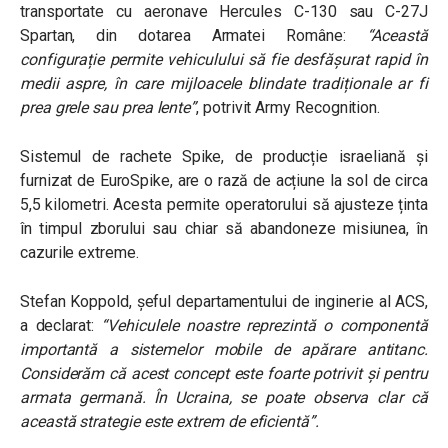
transportate cu aeronave Hercules C-130 sau C-27J
Spartan, din dotarea Armatei Române:
“Această
configurație permite vehiculului să fie desfășurat rapid în
medii aspre, în care mijloacele blindate tradiționale ar fi
prea grele sau prea lente”
,
potrivit Army Recognition.
Sistemul de rachete Spike, de producție israeliană și
furnizat de EuroSpike, are o rază de acțiune la sol de circa
5,5 kilometri. Acesta permite operatorului să ajusteze ținta
în timpul zborului sau chiar să abandoneze misiunea, în
cazurile extreme.
Stefan Koppold, șeful departamentului de inginerie al ACS,
a declarat:
“Vehiculele noastre reprezintă o componentă
importantă a sistemelor mobile de apărare antitanc.
Considerăm că acest concept este foarte potrivit și pentru
armata germană. În Ucraina, se poate observa clar că
această strategie este extrem de eficientă”.