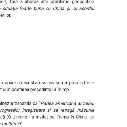
merț, fără a aborda alte probleme geopolitice
o situație foarte bună cu China și cu acordul
rilor.
ri, apare că aceștia s-au invitat reciproc în țările
at și în postarea președintelui Trump.
chinez a transmis că
“
Partea americană ar trebui
ogreselor înregistrate și să retragă măsurile
ă Xi Jinping l-a invitat pe Trump în China, iar
e mulțumiri
”.