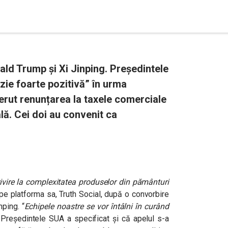
ald Trump și Xi Jinping. Președintele
ie foarte pozitivă” în urma
cerut renunțarea la taxele comerciale
ă. Cei doi au convenit ca
rivire la complexitatea produselor din pământuri
pe platforma sa, Truth Social, după o convorbire
inping.
“
Echipele noastre se vor întâlni în curând
Președintele SUA a specificat și că apelul s-a