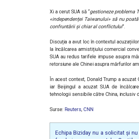
Xi a cerut SUA să “
gestioneze problema T
«independenței Taiwanului» să nu poată 
confruntării și chiar al conflictului
”.
Discuția a avut loc în contextul acuzațiilo
la încălcarea armistițiului comercial conve
SUA au redus tarifele impuse asupra mărf
retorsiune ale Chinei asupra mărfurilor a
În acest context, Donald Trump a acuzat Ch
iar Beijingul a acuzat SUA de încălcare
tehnologii sensibile către China, inclusiv 
Surse:
Reuters
,
CNN
Echipa Biziday nu a solicitat și n