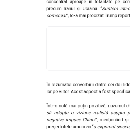
concentrat aproape în totalitate pe co
precum Iranul și Ucraina. “
Suntem într-
comercial
”, le-a mai precizat Trump reporte
În rezumatul convorbirii dintre cei doi lide
lor pe viitor. Acest aspect a fost specific
Într-o notă mai puțin pozitivă, guvernul 
să adopte o viziune realistă asupra pr
negative impuse Chinei
”,
menționând și c
președintele american “
a exprimat sincer