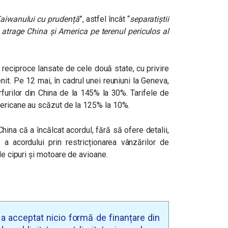
aiwanului cu prudență
”, astfel încât “
separatiștii
atrage China și America pe terenul periculos al
r reciproce lansate de cele două state, cu privire
nit. Pe 12 mai, în cadrul unei reuniuni la Geneva,
urilor din China de la 145% la 30%. Tarifele de
mericane au scăzut de la 125% la 10%.
ina că a încălcat acordul, fără să ofere detalii,
 a acordului prin restricționarea vânzărilor de
de cipuri și motoare de avioane.
u a acceptat nicio formă de finanțare din