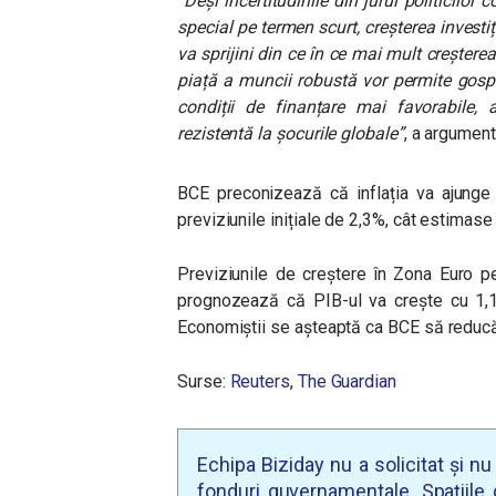
”
Deși incertitudinile din jurul politicilor c
special pe termen scurt, creșterea investi
va sprijini din ce în ce mai mult creștere
piață a muncii robustă vor permite gosp
condiții de finanțare mai favorabile,
rezistentă la șocurile globale
”
, a argument
BCE preconizează că inflația va ajunge
previziunile inițiale de 2,3%, cât estimase 
Previziunile de creștere în Zona Euro 
prognozează că PIB-ul va crește cu 1,1
Economiștii se așteaptă ca BCE să reducă 
Surse:
Reuters
,
The Guardian
Echipa Biziday nu a solicitat și n
fonduri guvernamentale. Spațiile d