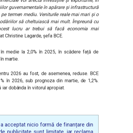
omerciale vor afecta investițiile și exporturile, în
țiilor guvernamentale în apărare și infrastructură
a pe termen mediu. Veniturile reale mai mari și o
odăriilor să cheltuiască mai mult. Împreună cu
 acest lucru ar trebui să facă economia mai
at Christine Lagarde, șefa BCE.
 în medie la 2,0% în 2025, în scădere față de
în martie.
pentru 2026 au fost, de asemenea, reduse. BCE
% în 2026, sub prognoza din martie, de 1,2%.
iar dobânda în viitorul apropiat.
u a acceptat nicio formă de finanțare din
e publicitate sunt limitate, iar reclama