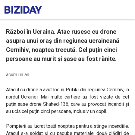
Război în Ucraina. Atac rusesc cu drone
asupra unui oraș din regiunea ucraineană
Cernihiv, noaptea trecută. Cel puțin cinci
persoane au murit și șase au fost rănite.
acum un an
Atacul cu drone a avut loc în Prîlukî din regiunea Cernihiv, în
nordul Ucrainei. Mai multe cartiere au fost vizate de cel
puțin șase drone Shahed-136, care au provocat incendii și
au ucis cel puțin cinci persoane, inclusiv un copil.
Pompierii au lucrat toată noaptea pentru a stinge incendiile.
Atacul s-a soldat și cu pagube materiale: două clădiri de