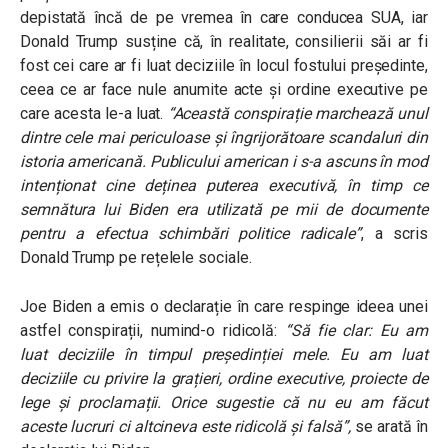
depistată încă de pe vremea în care conducea SUA, iar
Donald Trump susține că, în realitate, consilierii săi ar fi
fost cei care ar fi luat deciziile în locul fostului președinte,
ceea ce ar face nule anumite acte și ordine executive pe
care acesta le-a luat.
“Această conspirație marchează unul
dintre cele mai periculoase și îngrijorătoare scandaluri din
istoria americană. Publicului american i s-a ascuns în mod
intenționat cine deținea puterea executivă, în timp ce
semnătura lui Biden era utilizată pe mii de documente
pentru a efectua schimbări politice radicale”
, a scris
Donald Trump pe rețelele sociale.
Joe Biden a emis o declarație în care respinge ideea unei
astfel conspirații, numind-o ridicolă:
“Să fie clar: Eu am
luat deciziile în timpul președinției mele. Eu am luat
deciziile cu privire la grațieri, ordine executive, proiecte de
lege și proclamații. Orice sugestie că nu eu am făcut
aceste lucruri ci altcineva este ridicolă și falsă”,
se arată în