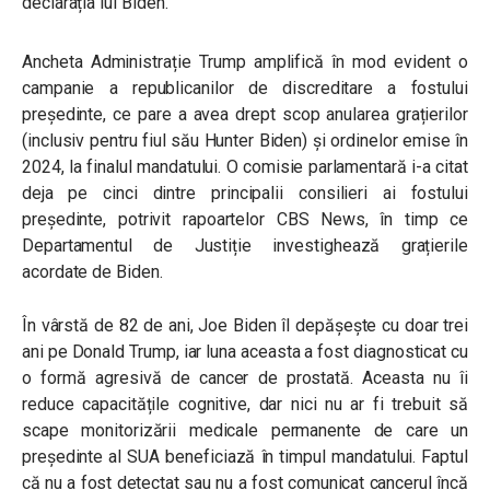
declarația lui Biden.
Ancheta Administrație Trump amplifică în mod evident o
campanie a republicanilor de discreditare a fostului
președinte, ce pare a avea drept scop anularea grațierilor
(inclusiv pentru fiul său Hunter Biden) și ordinelor emise în
2024, la finalul mandatului. O comisie parlamentară i-a citat
deja pe cinci dintre principalii consilieri ai fostului
președinte, potrivit rapoartelor CBS News, în timp ce
Departamentul de Justiție investighează grațierile
acordate de Biden.
În vârstă de 82 de ani, Joe Biden îl depășește cu doar trei
ani pe Donald Trump, iar luna aceasta a fost diagnosticat cu
o formă agresivă de cancer de prostată. Aceasta nu îi
reduce capacitățile cognitive, dar nici nu ar fi trebuit să
scape monitorizării medicale permanente de care un
președinte al SUA beneficiază în timpul mandatului. Faptul
că nu a fost detectat sau nu a fost comunicat cancerul încă