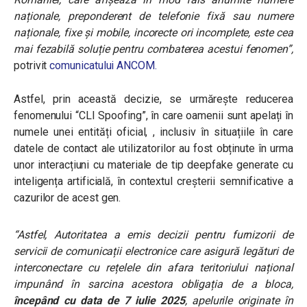
naționale, preponderent de telefonie fixă sau numere
naționale, fixe și mobile, incorecte ori incomplete, este cea
mai fezabilă soluție pentru combaterea acestui fenomen”
,
potrivit
comunicatului ANCOM.
Astfel, prin această decizie, se urmărește reducerea
fenomenului “CLI Spoofing”, în care oamenii sunt apelați în
numele unei entități oficial, , inclusiv în situațiile în care
datele de contact ale utilizatorilor au fost obținute în urma
unor interacțiuni cu materiale de tip deepfake generate cu
inteligența artificială, în contextul creșterii semnificative a
cazurilor de acest gen.
“Astfel, Autoritatea a emis decizii pentru furnizorii de
servicii de comunicații electronice care asigură legături de
interconectare cu rețelele din afara teritoriului național
impunând în sarcina acestora obligația de a bloca,
începând cu data de 7 iulie 2025
, apelurile originate în