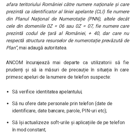
afara teritoriului României către numere naționale și care
prezintă ca identificator al liniei apelante (CLI) fie numere
din Planul Național de Numerotație (PNN), altele decât
cele din domeniile 0Z = 06 sau 0Z = 07, fie numere care
prezintă codul de țară al României, + 40, dar care nu
respectă structura resurselor de numerotație prevăzută de
Plan”
, mai adaugă autoritatea.
ANCOM încurajează mai departe ca utilizatorii să fie
prudenți și să ia măsuri de precauție în situația în care
primesc apeluri de la numere de telefon suspecte:
Să verifice identitatea apelantului;
Să nu ofere date personale prin telefon (date de
identificare, date bancare, parole, PIN-uri etc);
Să își actualizeze soft-urile și aplicațiile de pe telefon
în mod constant;