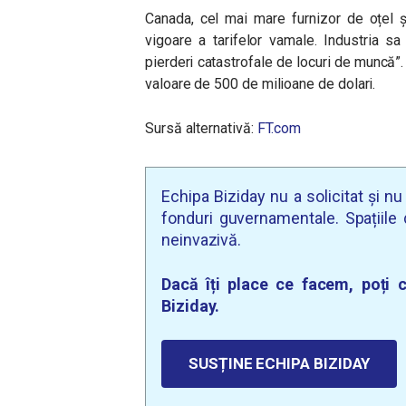
Canada, cel mai mare furnizor de oțel și
vigoare a tarifelor vamale. Industria s
pierderi catastrofale de locuri de muncă”.
valoare de 500 de milioane de dolari.
Sursă alternativă:
FT.com
Echipa Biziday nu a solicitat și n
fonduri guvernamentale. Spațiile d
neinvazivă.
Dacă îți place ce facem, poți c
Biziday.
SUSȚINE ECHIPA BIZIDAY