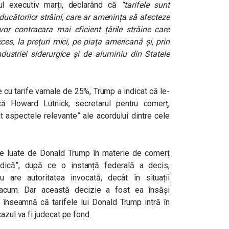
ul executiv marți, declarând că
“tarifele sunt
ucătorilor străini, care ar amenința să afecteze
vor contracara mai eficient țările străine care
es, la prețuri mici, pe piața americană și, prin
dustriei siderurgice și de aluminiu din Statele
 cu tarife vamale de 25%, Trump a indicat că le-
că Howard Lutnick, secretarul pentru comerț,
t aspectele relevante” ale acordului dintre cele
le luate de Donald Trump în materie de comerț
uridică”, după ce o instanță federală a decis,
 are autoritatea invocată, decât în situații
acum. Dar această decizie a fost ea însăși
înseamnă că tarifele lui Donald Trump intră în
azul va fi judecat pe fond.