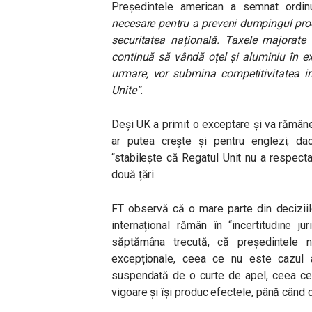
Președintele american a semnat ordin
necesare pentru a preveni dumpingul prod
securitatea națională. Taxele majorate 
continuă să vândă oțel și aluminiu în exc
urmare, vor submina competitivitatea in
Unite”
.
Deși UK a primit o exceptare și va rămâne
ar putea crește și pentru englezi, da
“stabilește că Regatul Unit nu a respecta
două țări.
FT observă că o mare parte din decizii
internațional rămân în “incertitudine j
săptămâna trecută, că președintele nu
excepționale, ceea ce nu este cazul 
suspendată de o curte de apel, ceea ce 
vigoare și își produc efectele, până când c