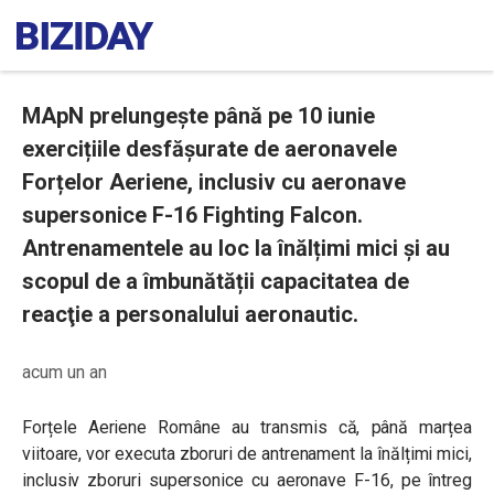
MApN prelungește până pe 10 iunie
exercițiile desfășurate de aeronavele
Forțelor Aeriene, inclusiv cu aeronave
supersonice F-16 Fighting Falcon.
Antrenamentele au loc la înălțimi mici și au
scopul de a îmbunătății capacitatea de
reacţie a personalului aeronautic.
acum un an
Forțele Aeriene Române au transmis că, până marțea
viitoare, vor executa zboruri de antrenament la înălțimi mici,
inclusiv zboruri supersonice cu aeronave F-16, pe întreg