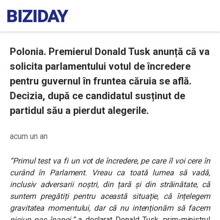
Polonia. Premierul Donald Tusk anunță că va
solicita parlamentului votul de încredere
pentru guvernul în fruntea căruia se află.
Decizia, după ce candidatul susținut de
partidul său a pierdut alegerile.
acum un an
“Primul test va fi un vot de încredere, pe care îl voi cere în
curând în Parlament. Vreau ca toată lumea să vadă,
inclusiv adversarii noștri, din țară și din străinătate, că
suntem pregătiți pentru această situație, că înțelegem
gravitatea momentului, dar că nu intenționăm să facem
niciun pas înapoi.”
a declarat Donald Tusk, prim-ministrul