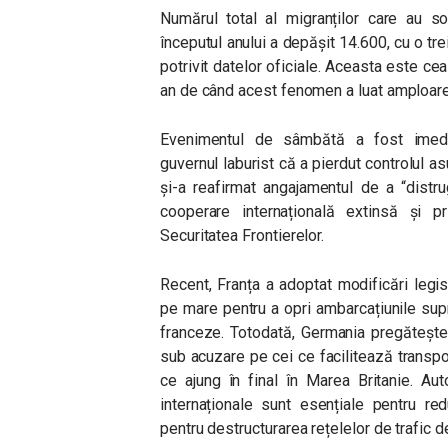
Numărul total al migranților care au so
începutul anului a depășit 14.600, cu o t
potrivit datelor oficiale. Aceasta este cea
an de când acest fenomen a luat amploare
Evenimentul de sâmbătă a fost imedia
guvernul laburist că a pierdut controlul as
și-a reafirmat angajamentul de a “distru
cooperare internațională extinsă și p
Securitatea Frontierelor.
Recent, Franța a adoptat modificări legis
pe mare pentru a opri ambarcațiunile sup
franceze. Totodată, Germania pregătește
sub acuzare pe cei ce facilitează transport
ce ajung în final în Marea Britanie. Aut
internaționale sunt esențiale pentru re
pentru destructurarea rețelelor de trafic 