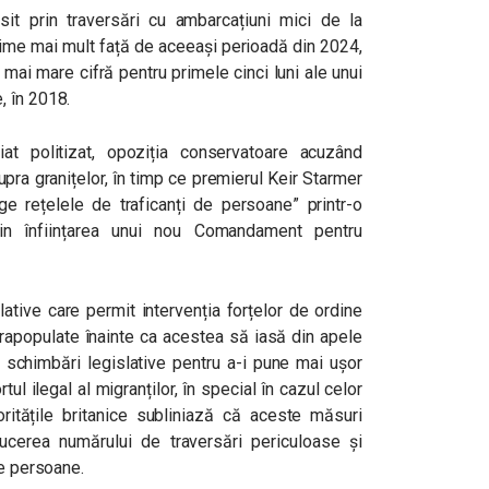
sit prin traversări cu ambarcațiuni mici de la
reime mai mult față de aceeași perioadă din 2024,
 mai mare cifră pentru primele cinci luni ale unui
, în 2018.
t politizat, opoziția conservatoare acuzând
upra granițelor, în timp ce premierul Keir Starmer
ge rețelele de traficanți de persoane” printr-o
rin înființarea unui nou Comandament pentru
lative care permit intervenția forțelor de ordine
rapopulate înainte ca acestea să iasă din apele
 schimbări legislative pentru a-i pune mai ușor
ul ilegal al migranților, în special în cazul celor
oritățile britanice subliniază că aceste măsuri
ducerea numărului de traversări periculoase și
de persoane.