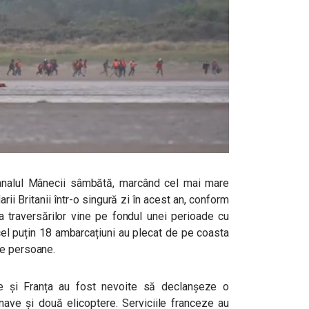
analul Mânecii sâmbătă, marcând cel mai mare
i Britanii într-o singură zi în acest an, conform
a traversărilor vine pe fondul unei perioade cu
 cel puțin 18 ambarcațiuni au plecat de pe coasta
de persoane.
ie și Franța au fost nevoite să declanșeze o
ave și două elicoptere. Serviciile franceze au