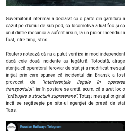
Guvernatorul interimar a declarat că o parte din garnitură a
căzut pe drumul de sub pod, că locomotiva a luat foc și că
unul dintre mecanici a suferit arsuri, la un picior. Incendiul a
fost, între timp, stins.
Reuters notează că nu a putut verifica în mod independent
dacă cele două incidente au legătură. Totodată, atrage
atenția că operatorul feroviar de stat și-a modificat mesajul
inițial, prin care spunea că incidentul din Briansk a fost
provocat de
“interferențele ilegale în operarea
transportului”
, iar în postare se arată, acum, că a avut loc o
“prăbușire a structurii supraterane”
. Totuși, mesajul original
încă se regăsește pe site-ul agenției de presă de stat
Tass.