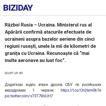
Război Rusia – Ucraina. Ministerul rus al
Apărării confirmă atacurile efectuate de
ucraineni asupra bazelor aeriene din cinci
regiuni rusești, unele la mii de kilometri de
granița cu Ucraina. Recunoaște că “mai
multe aeronave au luat foc”.
acum un an
Додаткові відео атаки дронів СБУ по російських
аеродромах 1 червня.
https://t.co/On2tem0k7e
pic.twitter.com/sT5T7WxUH7