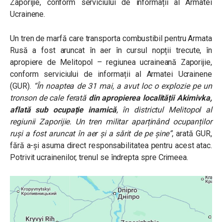
Zaporijie, conform serviciului de informații al Armatei
Ucrainene.
Un tren de marfă care transporta combustibil pentru Armata
Rusă a fost aruncat în aer în cursul nopții trecute, în
apropiere de Melitopol – regiunea ucraineană Zaporijie,
conform serviciului de informații al Armatei Ucrainene
(GUR).
“În noaptea de 31 mai, a avut loc o explozie pe un
tronson de cale ferată
din apropierea localității
Akimivka
,
aflată sub ocupație inamică
, în districtul Melitopol al
regiunii Zaporijie. Un tren militar aparținând ocupanților
ruși a fost aruncat în aer și a sărit de pe șine”
, arată GUR,
fără a-și asuma direct responsabilitatea pentru acest atac.
Potrivit ucrainenilor, trenul se îndrepta spre Crimeea.