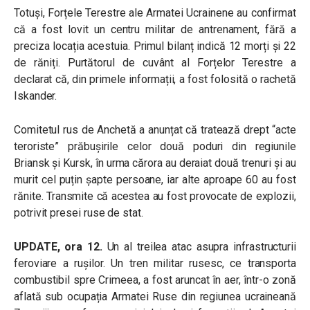
Totuși, Forțele Terestre ale Armatei Ucrainene au confirmat
că a fost lovit un centru militar de antrenament, fără a
preciza locația acestuia. Primul bilanț indică 12 morți și 22
de răniți. Purtătorul de cuvânt al Forțelor Terestre a
declarat că, din primele informații, a fost folosită o rachetă
Iskander.
Comitetul rus de Anchetă a anunțat că tratează drept “acte
teroriste” prăbușirile celor două poduri din regiunile
Briansk și Kursk, în urma cărora au deraiat două trenuri și au
murit cel puțin șapte persoane, iar alte aproape 60 au fost
rănite. Transmite că acestea au fost provocate de explozii,
potrivit presei ruse de stat.
UPDATE, ora 12.
Un al treilea atac asupra infrastructurii
feroviare a rușilor. Un tren militar rusesc, ce transporta
combustibil spre Crimeea, a fost aruncat în aer, într-o zonă
aflată sub ocupația Armatei Ruse din regiunea ucraineană