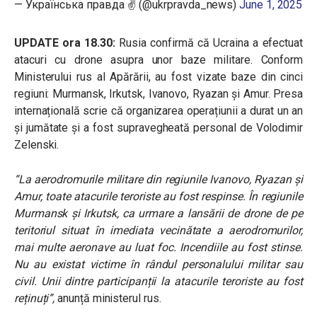
— Українська правда ✌️ (@ukrpravda_news)
June 1, 2025
UPDATE ora 18.30:
Rusia confirmă că Ucraina a efectuat
atacuri cu drone asupra unor baze militare. Conform
Ministerului rus al Apărării, au fost vizate baze din cinci
regiuni: Murmansk, Irkutsk, Ivanovo, Ryazan și Amur. Presa
internațională scrie că organizarea operațiunii a durat un an
și jumătate și a fost supravegheată personal de Volodimir
Zelenski.
“La aerodromurile militare din regiunile Ivanovo, Ryazan și
Amur, toate atacurile teroriste au fost respinse. În regiunile
Murmansk și Irkutsk, ca urmare a lansării de drone de pe
teritoriul situat în imediata vecinătate a aerodromurilor,
mai multe aeronave au luat foc. Incendiile au fost stinse.
Nu au existat victime în rândul personalului militar sau
civil. Unii dintre participanții la atacurile teroriste au fost
reținuți”,
anunță ministerul rus.