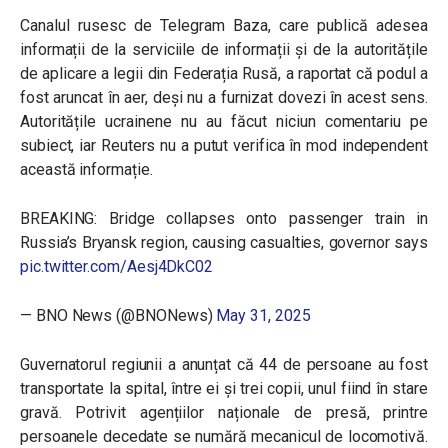
Canalul rusesc de Telegram Baza, care publică adesea
informații de la serviciile de informații și de la autoritățile
de aplicare a legii din Federația Rusă, a raportat că podul a
fost aruncat în aer, deși nu a furnizat dovezi în acest sens.
Autoritățile ucrainene nu au făcut niciun comentariu pe
subiect, iar Reuters nu a putut verifica în mod independent
această informație.
BREAKING: Bridge collapses onto passenger train in
Russia’s Bryansk region, causing casualties, governor says
pic.twitter.com/Aesj4DkC02
— BNO News (@BNONews)
May 31, 2025
Guvernatorul regiunii a anunțat că 44 de persoane au fost
transportate la spital, între ei și trei copii, unul fiind în stare
gravă. Potrivit agențiilor naționale de presă, printre
persoanele decedate se numără mecanicul de locomotivă.