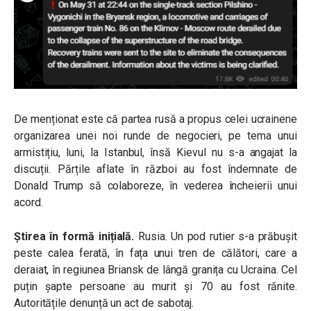
De menționat este că partea rusă a propus celei ucrainene
organizarea unei noi runde de negocieri, pe tema unui
armistițiu, luni, la Istanbul, însă Kievul nu s-a angajat la
discuții. Părțile aflate în război au fost îndemnate de
Donald Trump să colaboreze, în vederea încheierii unui
acord.
Știrea în formă inițială.
Rusia. Un pod rutier s-a prăbușit
peste calea ferată, în fața unui tren de călători, care a
deraiat, în regiunea Briansk de lângă granița cu Ucraina. Cel
puțin șapte persoane au murit și 70 au fost rănite.
Autoritățile denunță un act de sabotaj.