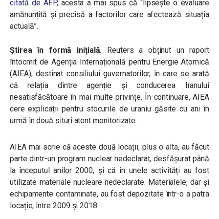
citată de AFP
, acesta a mai spus că “lipsește o evaluare
amănunțită și precisă a factorilor care afectează situația
actuală”.
Știrea în formă inițială.
R
euters a obținut un raport
întocmit de Agenția Internațională pentru Energie Atomică
(AIEA), destinat consiliului guvernatorilor, în care se arată
că relația dintre agenție și conducerea Iranului
nesatisfăcătoare în mai multe privințe. În continuare, AIEA
cere explicații pentru stocurile de uraniu găsite cu ani în
urmă în două situri atent monitorizate.
AIEA mai scrie că aceste două locații, plus o alta, au făcut
parte dintr-un program nuclear nedeclarat, desfășurat până
la începutul anilor 2000, și că în unele activități au fost
utilizate materiale nucleare nedeclarate. Materialele, dar și
echipamente contaminate, au fost depozitate într-o a patra
locație, între 2009 și 2018.