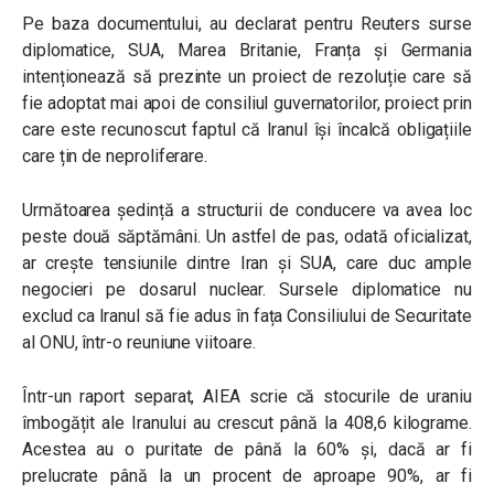
Pe baza documentului, au declarat pentru Reuters surse
diplomatice, SUA, Marea Britanie, Franța și Germania
intenționează să prezinte un proiect de rezoluție care să
fie adoptat mai apoi de consiliul guvernatorilor, proiect prin
care este recunoscut faptul că Iranul își încalcă obligațiile
care țin de neproliferare.
Următoarea ședință a structurii de conducere va avea loc
peste două săptămâni. Un astfel de pas, odată oficializat,
ar crește tensiunile dintre Iran și SUA, care duc ample
negocieri pe dosarul nuclear. Sursele diplomatice nu
exclud ca Iranul să fie adus în fața Consiliului de Securitate
al ONU, într-o reuniune viitoare.
Într-un raport separat, AIEA scrie că stocurile de uraniu
îmbogățit ale Iranului au crescut până la 408,6 kilograme.
Acestea au o puritate de până la 60% și, dacă ar fi
prelucrate până la un procent de aproape 90%, ar fi