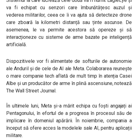
Sistemul la care lucrează cele două va fi numit EagleEye și
va fi echipat cu senzori care îmbunătățesc auzul și
vederea militarilor, ceea ce îi va ajuta să detecteze drone
care zboară la kilometri distanță sau ținte ascunse. De
asemenea, le va permite acestora să opereze și să
interacționeze cu sisteme de arme bazate pe inteligență
artificială.
Dispozitivele vor fi alimentate de softurile de autonomie
ale Anduril și de cele de AI ale Meta. Colaborarea reunește
o mare companie tech aflată de mult timp în atenția Casei
Albe și un producător de arme în plină ascensiune, notează
The Wall Street Journal.
În ultimele luni, Meta și-a mărit echipa cu foști angajați ai
Pentagonului, în efortul de a progresa în procesul său de
implicare în domeniul apărării. În noiembrie, compania a
început să ofere acces la modelele sale AI, pentru aplicații
militare.