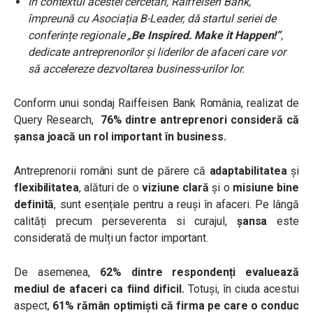
În contextul acestei cercetări, Raiffeisen Bank,
împreună cu Asociația B-Leader, dă startul seriei de
conferințe regionale „
Be Inspired. Make it Happen!
”
,
dedicate antreprenorilor și liderilor de afaceri care vor
să accelereze dezvoltarea business-urilor lor.
Conform unui sondaj Raiffeisen Bank România, realizat de
Query Research,
76% dintre antreprenori consideră că
șansa joacă un rol important în business.
Antreprenorii români sunt de părere că
adaptabilitatea
și
flexibilitatea
, alături de o
viziune clară
și o
misiune bine
definită
, sunt esențiale pentru a reuși în afaceri. Pe lângă
calități precum perseverenta si curajul,
șansa
este
considerată de mulți un factor important.
De asemenea,
62% dintre respondenți evaluează
mediul de afaceri ca fiind dificil.
Totuși, în ciuda acestui
aspect,
61% rămân optimiști că firma pe care o conduc