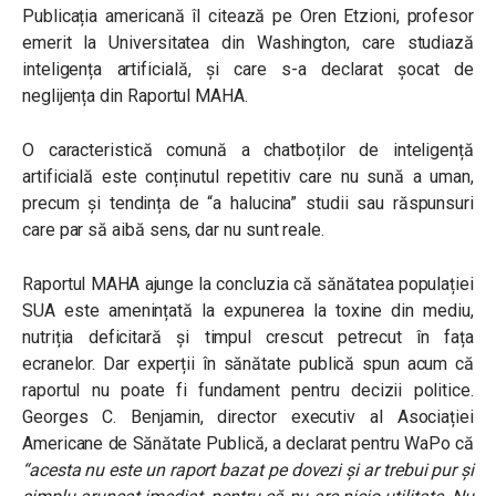
Publicația americană îl citează pe Oren Etzioni, profesor
emerit la Universitatea din Washington, care studiază
inteligența artificială, și care s-a declarat șocat de
neglijența din Raportul MAHA.
O caracteristică comună a chatboților de inteligență
artificială este conținutul repetitiv care nu sună a uman,
precum și tendința de “a halucina” studii sau răspunsuri
care par să aibă sens, dar nu sunt reale.
Raportul MAHA ajunge la concluzia că sănătatea populației
SUA este amenințată la expunerea la toxine din mediu,
nutriția deficitară și timpul crescut petrecut în fața
ecranelor. Dar experții în sănătate publică spun acum că
raportul nu poate fi fundament pentru decizii politice.
Georges C. Benjamin, director executiv al Asociației
Americane de Sănătate Publică, a declarat pentru WaPo că
“acesta nu este un raport bazat pe dovezi și ar trebui pur și