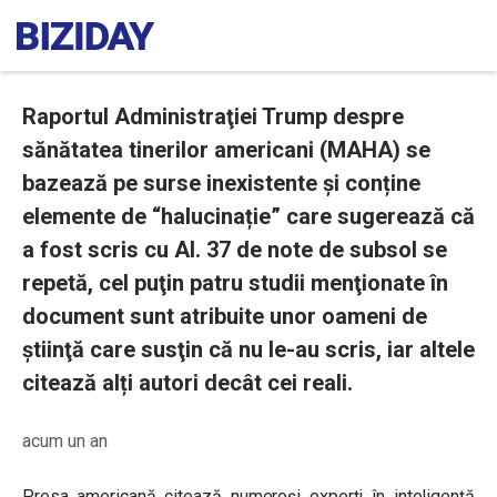
Raportul Administraţiei Trump despre
sănătatea tinerilor americani (MAHA) se
bazează pe surse inexistente și conține
elemente de “halucinație” care sugerează că
a fost scris cu AI. 37 de note de subsol se
repetă, cel puţin patru studii menţionate în
document sunt atribuite unor oameni de
ştiinţă care susţin că nu le-au scris, iar altele
citează alți autori decât cei reali.
acum un an
Presa americană citează numeroși experți în inteligență