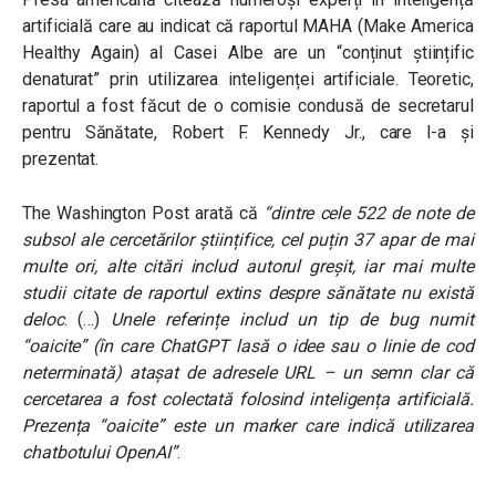
artificială care au indicat că raportul MAHA (Make America
Healthy Again) al Casei Albe are un “conținut științific
denaturat” prin utilizarea inteligenței artificiale. Teoretic,
raportul a fost făcut de o comisie condusă de secretarul
pentru Sănătate, Robert F. Kennedy Jr., care l-a și
prezentat.
The Washington Post arată că
“dintre cele 522 de note de
subsol ale cercetărilor științifice, cel puțin 37 apar de mai
multe ori, alte citări includ autorul greșit, iar mai multe
studii citate de raportul extins despre sănătate nu există
deloc
. (…)
Unele referințe includ un tip de bug numit
“oaicite” (în care ChatGPT lasă o idee sau o linie de cod
neterminată) atașat de adresele URL – un semn clar că
cercetarea a fost colectată folosind inteligența artificială.
Prezența “oaicite” este un marker care indică utilizarea
chatbotului OpenAI”
.