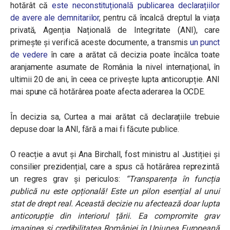
hotărât că
este neconstituțională publicarea declarațiilor
de avere ale demnitarilor
, pentru că încalcă dreptul la viața
privată, Agenția Națională de Integritate (ANI), care
primește și verifică aceste documente, a transmis
un punct
de vedere
în care a arătat că decizia poate încălca toate
aranjamente asumate de România la nivel internațional, în
ultimii 20 de ani, în ceea ce privește lupta anticorupție. ANI
mai spune că hotărârea poate afecta aderarea la OCDE.
În decizia sa, Curtea a mai arătat că declarațiile trebuie
depuse doar la ANI, fără a mai fi făcute publice.
O reacție a avut și Ana Birchall, fost ministru al Justiției și
consilier prezidențial, care a spus că hotărârea reprezintă
un regres grav și periculos:
“Transparența în funcția
publică nu este opțională! Este un pilon esențial al unui
stat de drept real. Această decizie nu afectează doar lupta
anticorupție din interiorul țării. Ea compromite grav
imaginea și credibilitatea României în Uniunea Europeană