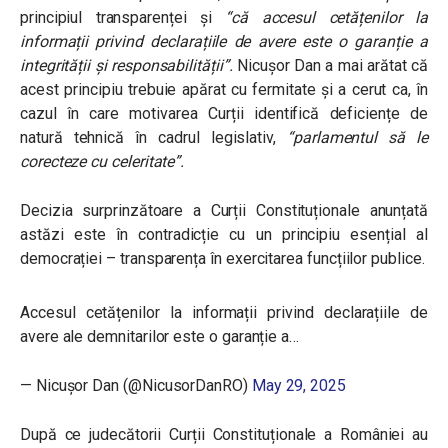
principiul transparenței și
“că accesul cetățenilor la
informații privind declarațiile de avere este o garanție a
integrității și responsabilității”.
Nicușor Dan a mai arătat că
acest principiu trebuie apărat cu fermitate și a cerut ca, în
cazul în care motivarea Curții identifică deficiențe de
natură tehnică în cadrul legislativ,
“parlamentul să le
corecteze cu celeritate”.
Decizia surprinzătoare a Curții Constituționale anunțată
astăzi este în contradicție cu un principiu esențial al
democrației – transparența în exercitarea funcțiilor publice.
Accesul cetățenilor la informații privind declarațiile de
avere ale demnitarilor este o garanție a…
— Nicușor Dan (@NicusorDanRO)
May 29, 2025
După ce judecătorii Curții Constituționale a României au