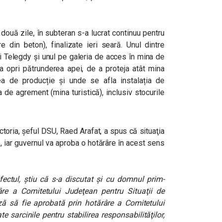
două zile, în subteran s-a lucrat continuu pentru
e din beton), finalizate ieri seară. Unul dintre
ei Telegdy și unul pe galeria de acces în mina de
 a opri pătrunderea apei, de a proteja atât mina
ea de producție și unde se afla instalația de
a de agrement (mina turistică), inclusiv stocurile
ctoria, şeful DSU, Raed Arafat, a spus că situaţia
, iar guvernul va aproba o hotărâre în acest sens
fectul, ştiu că s-a discutat şi cu domnul prim-
âre a Comitetului Judeţean pentru Situaţii de
ă să fie aprobată prin hotărâre a Comitetului
e sarcinile pentru stabilirea responsabilităţilor,