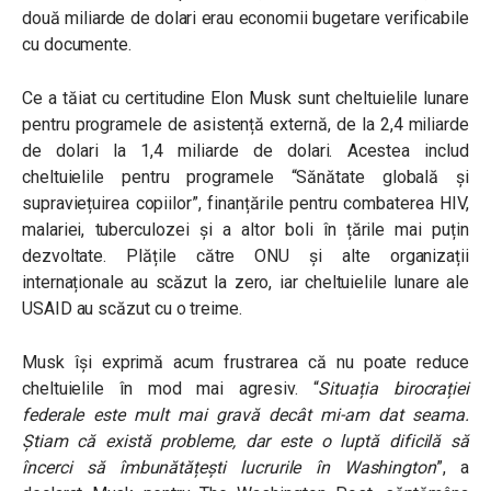
două miliarde de dolari erau economii bugetare verificabile
cu documente.
Ce a tăiat cu certitudine Elon Musk sunt cheltuielile lunare
pentru programele de asistență externă, de la 2,4 miliarde
de dolari la 1,4 miliarde de dolari. Acestea includ
cheltuielile pentru programele “Sănătate globală și
supraviețuirea copiilor”, finanțările pentru combaterea HIV,
malariei, tuberculozei și a altor boli în țările mai puțin
dezvoltate. Plățile către ONU și alte organizații
internaționale au scăzut la zero, iar cheltuielile lunare ale
USAID au scăzut cu o treime.
Musk își exprimă acum frustrarea că nu poate reduce
cheltuielile în mod mai agresiv.
“
Situația birocrației
federale este mult mai gravă decât mi-am dat seama.
Știam că există probleme, dar este o luptă dificilă să
încerci să îmbunătățești lucrurile în Washington
”
, a