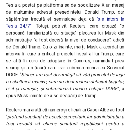
Tesla a postat pe platforma sa de socializare X un mesaj
de mulțumire adresat președintelui Donald Trump, dar
săptămâna trecută el semnalase deja că
“s-a întors la
Tesla 24/7”
. Totuși, potrivit Reuters, care citează “o
persoană familiarizată cu situația” plecarea lui Musk din
administrație “a fost decisă la nivel de conducere”, adică
de Donald Trump. Cu o zi înainte, marți, Musk a acordat un
interviu în care a criticat proiectul fiscal al lui Trump, care
se află în curs de adoptare în Congres, numindu-l prea
scump și o măsură care i-ar submina munca cu Serviciul
DOGE.
“
Sincer, am fost dezamăgit să văd proiectul de lege
cu cheltuieli masive, care nu doar reduce deficitul bugetar,
ci îl și mărește, și subminează munca echipei DOGE
”
, a
spus Musk înainte de a se despărți de Trump.
Reuters mai arată că numeroși oficiali ai Casei Albe au fost
“
profund supărați de aceste comentarii, iar administrația a
fost nevoită să cheme senatorii republicani pentru a