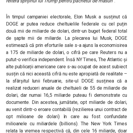
reitera sprijinul lui Trump pentru pachetul de măsuri
”.
În timpul campaniei electorale, Elon Musk a susținut că
DOGE ar putea reduce cheltuielile federale cu cel puțin
două mii de miliarde de dolari, dintr-un buget federal total
de șapte mii de miliarde. La plecarea lui Musk, DOGE
estimează că prin eforturile sale s-a ajuns la economisirea
a 175 de miliarde de dolari, o cifră pe care Reuters nu a
putut-o verifica independent. Însă NY Times, The Atlantic și
alte publicații americane care s-au ocupat de acest subiect
susțin că nici această cifră nu este apropiată de realitate –
la sfârșitul lunii februarie, site-ul DOGE susținea că a
realizat reduceri anuale de cheltuieli de 55 de miliarde de
dolari, dar numai 16,5 miliarde puteau fi demonstrate cu
documente. Din acestea, jumătate, opt miliarde de dolari,
au venit dintr-o eroare contabilă (rezilierea unui contract de
opt milioane de dolari) în care au fost confundate
milioanele cu miliardele (billions). The New York Times
relata la vremea respectivă că, din cele 16 miliarde, doar