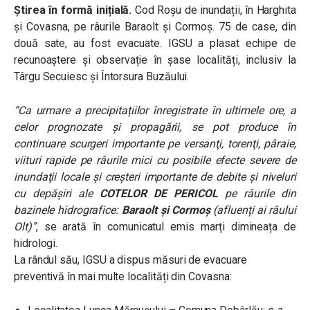
Știrea în formă inițială.
Cod Roșu de inundații, în Harghita
și Covasna, pe râurile Baraolt și Cormoș. 75 de case, din
două sate, au fost evacuate. IGSU a plasat echipe de
recunoaștere și observație în șase localități, inclusiv la
Târgu Secuiesc și Întorsura Buzăului.
“Ca urmare a precipitațiilor înregistrate în ultimele ore, a
celor prognozate și propagării, se pot produce în
continuare scurgeri importante pe versanţi, torenţi, pâraie,
viituri rapide pe râurile mici cu posibile efecte severe de
inundaţii locale şi creşteri importante de debite şi niveluri
cu depăşiri ale
COTELOR DE PERICOL
pe râurile din
bazinele hidrografice:
Baraolt și Cormoș
(afluenți ai râului
Olt)”
, se arată în comunicatul emis marți dimineața de
hidrologi.
La rândul său, IGSU a dispus măsuri de evacuare
preventivă în mai multe localități din Covasna: