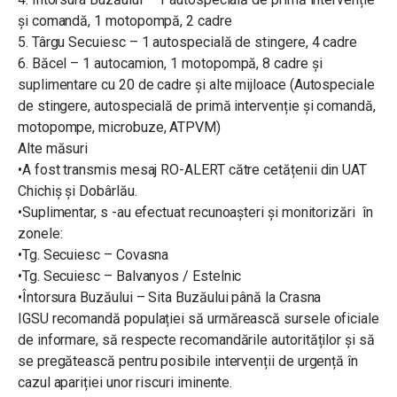
și comandă, 1 motopompă, 2 cadre
5. Târgu Secuiesc – 1 autospecială de stingere, 4 cadre
6. Băcel – 1 autocamion, 1 motopompă, 8 cadre și
suplimentare cu 20 de cadre și alte mijloace (Autospeciale
de stingere, autospecială de primă intervenție și comandă,
motopompe, microbuze, ATPVM)
Alte măsuri
•A fost transmis mesaj RO-ALERT către cetățenii din UAT
Chichiș și Dobârlău.
•Suplimentar, s -au efectuat recunoașteri și monitorizări în
zonele:
•Tg. Secuiesc – Covasna
•Tg. Secuiesc – Balvanyos / Estelnic
•Întorsura Buzăului – Sita Buzăului până la Crasna
IGSU recomandă populației să urmărească sursele oficiale
de informare, să respecte recomandările autorităților și să
se pregătească pentru posibile intervenții de urgență în
cazul apariției unor riscuri iminente.