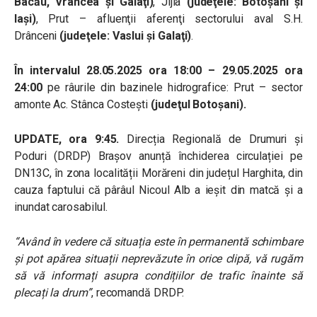
Bacău, Vrancea şi Galaţi)
, Jijia
(judeţele: Botoşani şi
Iaşi)
, Prut – afluenţii aferenţi sectorului aval S.H.
Drânceni
(judeţele: Vaslui şi Galaţi)
.
În intervalul 28.05.2025 ora 18:00 – 29.05.2025 ora
24:00
pe râurile din bazinele hidrografice: Prut – sector
amonte Ac. Stânca Costeşti
(judeţul Botoşani).
UPDATE, ora 9:45.
Direcția Regională de Drumuri și
Poduri (DRDP) Brașov anunță închiderea circulației pe
DN13C, în zona localității Morăreni din județul Harghita, din
cauza faptului că pârâul Nicoul Alb a ieșit din matcă și a
inundat carosabilul.
“Având în vedere că situația este în permanentă schimbare
și pot apărea situații neprevăzute în orice clipă, vă rugăm
să vă informați asupra condițiilor de trafic înainte să
plecați la drum”
, recomandă DRDP.