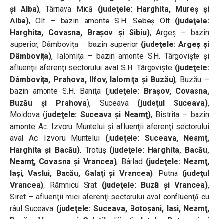
şi Alba)
, Târnava Mică
(judeţele: Harghita, Mureş şi
Alba)
, Olt – bazin amonte S.H. Sebeş Olt
(judeţele:
Harghita, Covasna, Braşov şi Sibiu)
, Argeș – bazin
superior, Dâmboviţa – bazin superior
(judeţele: Argeș şi
Dâmboviţa)
, Ialomiţa – bazin amonte S.H. Târgovişte şi
afluenţii aferenţi sectorului aval S.H. Târgovişte
(judeţele:
Dâmboviţa, Prahova, Ilfov, Ialomiţa şi Buzău)
, Buzău –
bazin amonte S.H. Baniţa
(judeţele: Braşov, Covasna,
Buzău şi Prahova)
, Suceava
(judeţul Suceava)
,
Moldova
(judeţele: Suceava şi Neamţ)
, Bistriţa – bazin
amonte Ac. Izvoru Muntelui şi afluenţii aferenţi sectorului
aval Ac. Izvoru Muntelui
(judeţele: Suceava, Neamţ,
Harghita şi Bacău)
, Trotuş
(judeţele: Harghita, Bacău,
Neamţ, Covasna şi Vrancea)
, Bârlad
(judeţele: Neamţ,
Iaşi, Vaslui, Bacău, Galaţi şi Vrancea)
, Putna
(judeţul
Vrancea),
Râmnicu Sӑrat
(judeţele: Buzӑu şi Vrancea)
,
Siret – afluenţii mici aferenţi sectorului aval confluenţă cu
râul Suceava
(judeţele: Suceava, Botoşani, Iaşi, Neamţ,