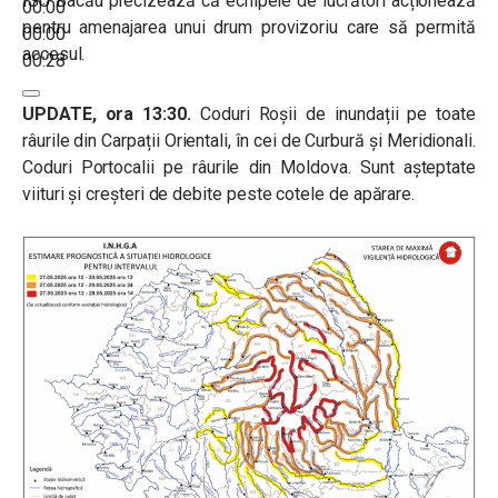
ISU Bacău precizează că echipele de lucrători acționează
00:00
pentru amenajarea unui drum provizoriu care să permită
00:00
accesul.
00:28
UPDATE, ora 13:30.
Coduri Roșii de inundații pe toate
râurile din Carpații Orientali, în cei de Curbură și Meridionali.
Coduri Portocalii pe râurile din Moldova. Sunt așteptate
viituri și creşteri de debite peste cotele de apărare.