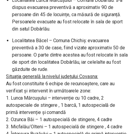
Localitatea Lunca Mărcușului – Comuna Dobârlău: s-a
dispus evacuarea preventivă a aproximativ 90 de
persoane din 45 de locuințe, ca măsură de siguranță.
Persoanele evacuate au fost relocate în sala de sport
din satul Dobârlău.
Localitatea Băcel – Comuna Chichiș: evacuarea
preventivă a 30 de case, fiind vizate aproximativ 50 de
persoane. O parte dintre acestea au fost relocate în sala
de sport din localitatea Dobârlău, iar celelalte au fost
găzduite de rude.
Situația generală la nivelul județului Covasna:
Au fost constituite 6 echipe de recunoaștere, care au
verificat și intervenit în următoarele zone:
1. Lunca Mărcușului – intervenție cu 10 cadre, 2
autospeciale de stingere , 1 barcă, 1 autospecială de
primă intervenție și comandă
2. Ozunca Băi – 1 autospecială de stingere, 4 cadre
3. Micfalău/Olteni – 1 autospecială de stingere , 4 cadre
4. Întorsura Buzăului – 1 autospecială de primă intervenție