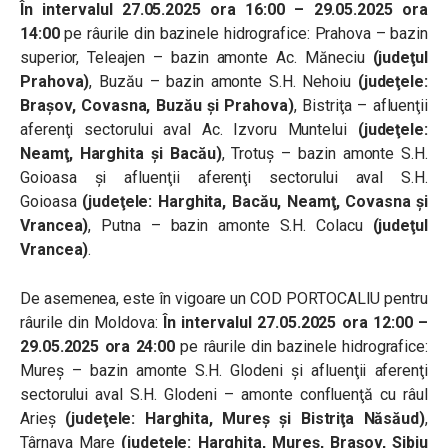
În intervalul 27.05.2025 ora 16:00 – 29.05.2025 ora
14:00
pe râurile din bazinele hidrografice: Prahova – bazin
superior, Teleajen – bazin amonte Ac. Măneciu
(judeţul
Prahova)
, Buzău – bazin amonte S.H. Nehoiu
(judeţele:
Braşov, Covasna, Buzău şi Prahova)
, Bistriţa – afluenţii
aferenţi sectorului aval Ac. Izvoru Muntelui
(judeţele:
Neamţ, Harghita şi Bacău)
, Trotuş – bazin amonte S.H.
Goioasa şi afluenţii aferenţi sectorului aval S.H.
Goioasa
(judeţele: Harghita, Bacău, Neamţ, Covasna şi
Vrancea)
, Putna – bazin amonte S.H. Colacu
(judeţul
Vrancea)
.
De asemenea, este în vigoare un COD PORTOCALIU pentru
râurile din Moldova:
În intervalul 27.05.2025 ora 12:00 –
29.05.2025 ora 24:00
pe râurile din bazinele hidrografice:
Mureş – bazin amonte S.H. Glodeni şi afluenţii aferenţi
sectorului aval S.H. Glodeni – amonte confluenţă cu râul
Arieş
(judeţele: Harghita, Mureş şi Bistriţa Năsăud)
,
Târnava Mare
(judeţele: Harghita, Mureş, Braşov, Sibiu