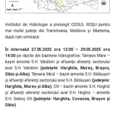
Institutul de Hidrologie a prelungit CODUL ROȘU pentru
mai multe judeţe din Transilvania, Moldova şi Muntenia,
după cum urmează:
În intervalul 27.05.2025 ora 12:00 – 29.05.2025 ora
14:00
pe râurile din bazinele hidrografice: Târnava Mare –
bazin amonte S.H. Vânători şi afluenţii aferenţi sectorului
aval S.H. Vânători
(judeţele: Harghita, Mureş, Braşov,
Sibiu şi Alba)
, Târnava Mică – bazin amonte S.H. Bălăuşeri
şi afluenţii aferenţi sectorului aval S.H. Bălăuşeri
(judeţele:
Harghita, Mureş şi Alba)
, Olt – bazin amonte S.H. Hoghiz
şi afluenţii aferenţi sectorului aval S.H. Hoghiz – amonte
S.H. Sebeş Olt
(judeţele: Harghita, Covasna, Braşov şi
Sibiu)
.