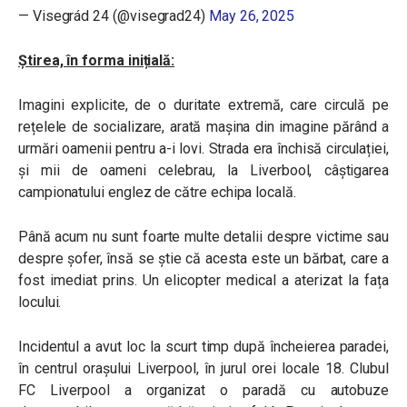
— Visegrád 24 (@visegrad24)
May 26, 2025
Știrea, în forma inițială:
Imagini explicite, de o duritate extremă, care circulă pe
rețelele de socializare, arată mașina din imagine părând a
urmări oamenii pentru a-i lovi. Strada era închisă circulației,
și mii de oameni celebrau, la Liverbool, câștigarea
campionatului englez de către echipa locală.
Până acum nu sunt foarte multe detalii despre victime sau
despre șofer, însă se știe că acesta este un bărbat, care a
fost imediat prins. Un elicopter medical a aterizat la fața
locului.
Incidentul a avut loc la scurt timp după încheierea paradei,
în centrul orașului Liverpool, în jurul orei locale 18. Clubul
FC Liverpool a organizat o paradă cu autobuze