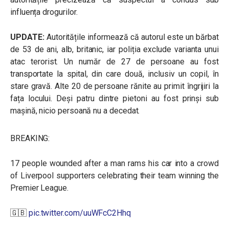
influența drogurilor.
UPDATE:
Autoritățile informează că autorul este un bărbat
de 53 de ani, alb, britanic, iar poliția exclude varianta unui
atac terorist. Un număr de 27 de persoane au fost
transportate la spital, din care două, inclusiv un copil, în
stare gravă. Alte 20 de persoane rănite au primit îngrijiri la
fața locului. Deși patru dintre pietoni au fost prinși sub
mașină, nicio persoană nu a decedat.
BREAKING:
17 people wounded after a man rams his car into a crowd
of Liverpool supporters celebrating their team winning the
Premier League.
🇬🇧
pic.twitter.com/uuWFcC2Hhq