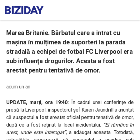
Marea Britanie. Bărbatul care a intrat cu
mașina în mulțimea de suporteri la parada
stradală a echipei de fotbal FC Liverpool era
sub influența drogurilor. Acesta a fost
arestat pentru tentativă de omor.
acum un an
UPDATE, marți, ora 19:40:
În cadrul unei conferințe de
presă la Liverpool, inspectorul şef Karen Jaundrill a anunțat
că suspectul a fost arestat oficial pentru tenativă de omor,
după ce a fost reținut la locul incidentului.
“El rămâne în
arest, unde este interogat”
, a adăugat aceasta. Totodată,
autoritățile precizează că suspectul a condus sub