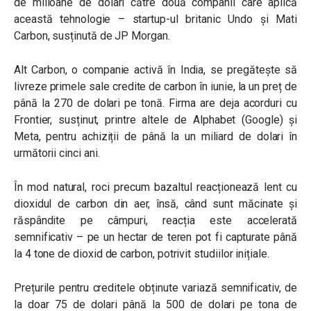
de milioane de dolari către două companii care aplică
această tehnologie – startup-ul britanic Undo și Mati
Carbon, susținută de JP Morgan.
Alt Carbon, o companie activă în India, se pregătește să
livreze primele sale credite de carbon în iunie, la un preț de
până la 270 de dolari pe tonă. Firma are deja acorduri cu
Frontier, susținut, printre altele de Alphabet (Google) și
Meta, pentru achiziții de până la un miliard de dolari în
următorii cinci ani.
În mod natural, roci precum bazaltul reacționează lent cu
dioxidul de carbon din aer, însă, când sunt măcinate și
răspândite pe câmpuri, reacția este accelerată
semnificativ – pe un hectar de teren pot fi capturate până
la 4 tone de dioxid de carbon, potrivit studiilor inițiale.
Prețurile pentru creditele obținute variază semnificativ, de
la doar 75 de dolari până la 500 de dolari pe tona de