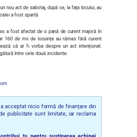
n nou act de sabotaj, după ce, la fața locului, au
ralei a fost spartă
nes a fost afectat de o pană de curent majoră în
, iar 160 de mii de locuințe au rămas fără curent
ctează că ar fi vorba despre un act intenționat.
gătură între cele două incidente.
com
u a acceptat nicio formă de finanțare din
e publicitate sunt limitate, iar reclama
ontribui tu pentru susținerea echipei