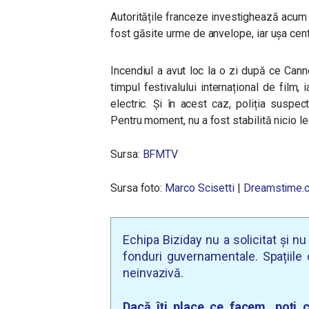
Autoritățile franceze investighează acum u
fost găsite urme de anvelope, iar ușa cent
Incendiul a avut loc la o zi după ce Can
timpul festivalului internațional de film
electric. Și în acest caz, poliția suspe
Pentru moment, nu a fost stabilită nicio le
Sursa:
BFMTV
Sursa foto:
Marco Scisetti
|
Dreamstime.
Echipa Biziday nu a solicitat și n
fonduri guvernamentale. Spațiile d
neinvazivă.
Dacă îți place ce facem, poți c