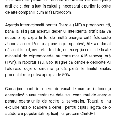
artificială, dar a luat în calcul și necesarul cipurilor folosite
de alte companii, cum ar fi Broadcom.
Agenția Internațională pentru Energie (AIE) a prognozat că,
până la sfârșitul acestui deceniu, inteligența artificială va
necesita aproape la fel de multă energie câtă folosește
Japonia acum. Pentru a pune în perspectivă, AIE a estimat
că, anul trecut, centrele de date, cu excepția celor dedicate
minatului de criptomonede, au consumat 415 terawați-oră
(TWh), În raportul său, Gao susține că centrele dedicate AI
folosesc deja o cincime și că, până la finalul anului,
procentul s-ar putea apropia de 50%.
Gao a ținut cont de o serie de variabile, cum ar fi eficiența
energetică a unui centru de date sau consumul de energie
pentru operațiunile de răcire a serverelor. Totuși, el nu
exclude nici o scădere a cererii pentru cipuri, legată de o
scădere a popularității aplicațiilor precum ChatGPT.