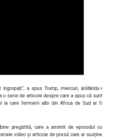
t îngropați”, a spus Trump, miercuri, arătându-i
a o serie de articole despre care a spus că sunt
l la care fermierii albi din Africa de Sud ar fi
bine pregătită, care a amintit de episodul cu
eriale video și articole de presă care ar susține