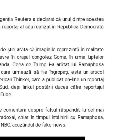
genția Reuters a declarat că unul dintre acestea
un reportaj al său realizat în Republica Democrată
de știri arăta că imaginile reprezintă în realitate
davre în orașul congolez Goma, în urma luptelor
anda. Ceea ce Trump i-a arătat lui Ramaphosa
 care urmează să fie îngropați, este un articol
rican Thinker, care a publicat on-line un reportaj
Sud, deși linkul postării ducea către reportajul
uTube.
e comentarii despre falsul răspândit, la cel mai
radoxal, chiar în timpul întâlnirii cu Ramaphosa,
la NBC, acuzândul de fake-news.