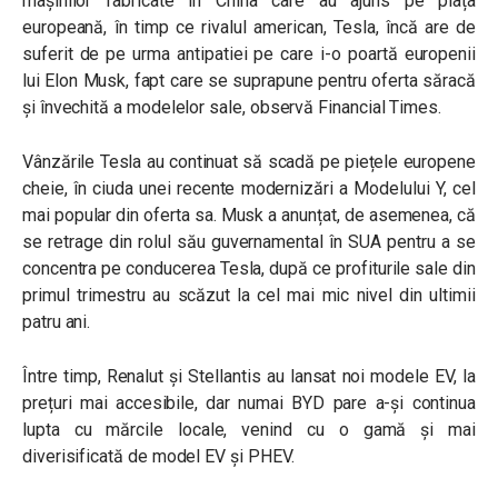
mașinilor fabricate în China care au ajuns pe piața
europeană, în timp ce rivalul american, Tesla, încă are de
suferit de pe urma antipatiei pe care i-o poartă europenii
lui Elon Musk, fapt care se suprapune pentru oferta săracă
și învechită a modelelor sale, observă Financial Times.
Vânzările Tesla au continuat să scadă pe piețele europene
cheie, în ciuda unei recente modernizări a Modelului Y, cel
mai popular din oferta sa. Musk a anunțat, de asemenea, că
se retrage din rolul său guvernamental în SUA pentru a se
concentra pe conducerea Tesla, după ce profiturile sale din
primul trimestru au scăzut la cel mai mic nivel din ultimii
patru ani.
Între timp, Renalut și Stellantis au lansat noi modele EV, la
prețuri mai accesibile, dar numai BYD pare a-și continua
lupta cu mărcile locale, venind cu o gamă și mai
diverisificată de model EV și PHEV.