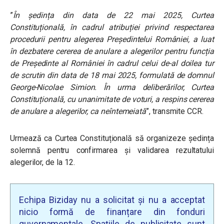
”
În ședința din data de 22 mai 2025, Curtea
Constituțională, în cadrul atribuției privind respectarea
procedurii pentru alegerea Președintelui României, a luat
în dezbatere cererea de anulare a alegerilor pentru funcția
de Președinte al României în cadrul celui de-al doilea tur
de scrutin din data de 18 mai 2025, formulată de domnul
George-Nicolae Simion. În urma deliberărilor, Curtea
Constituțională, cu unanimitate de voturi, a respins cererea
de anulare a alegerilor, ca neîntemeiată
”, transmite CCR.
Urmează ca Curtea Constituțională să organizeze ședința
solemnă pentru confirmarea și validarea rezultatului
alegerilor, de la 12.
Echipa Biziday nu a solicitat și nu a acceptat
nicio formă de finanțare din fonduri
guvernamentale. Spațiile de publicitate sunt