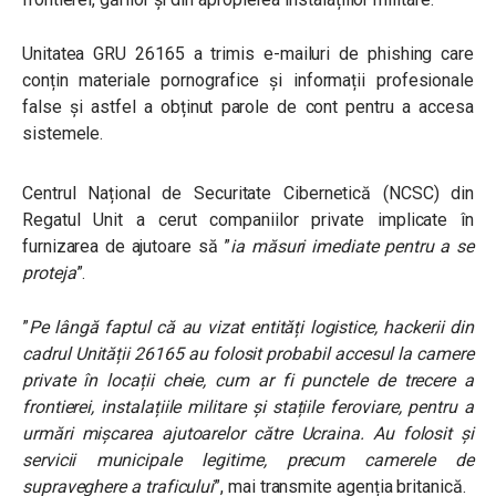
Unitatea GRU 26165 a trimis e-mailuri de phishing care
conțin materiale pornografice și informații profesionale
false și astfel a obținut parole de cont pentru a accesa
sistemele.
Centrul Național de Securitate Cibernetică (NCSC) din
Regatul Unit a cerut companiilor private implicate în
furnizarea de ajutoare să ”
ia măsuri imediate pentru a se
proteja
”.
”
Pe lângă faptul că au vizat entități logistice, hackerii din
cadrul Unității 26165 au folosit probabil accesul la camere
private în locații cheie, cum ar fi punctele de trecere a
frontierei, instalațiile militare și stațiile feroviare, pentru a
urmări mișcarea ajutoarelor către Ucraina. Au folosit și
servicii municipale legitime, precum camerele de
supraveghere a traficului
”, mai transmite agenția britanică.