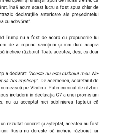
rii europeni și analiștii spun de multă vreme, că
rat, însă acum acest lucru a fost spus chiar de
trazic declarațiile anterioare ale președintelui
ea cu adevărat”.
ald Trump nu a fost de acord cu propunerile lui
openi de a impune sancțiuni și mai dure asupra
să încheie războiul. Toate acestea, deși, cu doar
ump a declarat:
“Acesta nu este războiul meu. Ne-
t să fim implicați”.
De asemenea, secretarul de
 numească pe Vladimir Putin criminal de război,
opus includerii în declarația G7 a unei promisiuni
us, nu au acceptat nici sublinierea faptului că
 un rezultat concret și așteptat, acestea au fost
stiuni. Rusia nu dorește să încheie războiul, iar