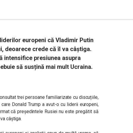
derilor europeni că Vladimir Putin
i, deoarece crede că îl va câștiga.
ă intensifice presiunea asupra
rebuie să susțină mai mult Ucraina.
nsultat trei persoane familiarizate cu discuțiile,
e care Donald Trump a avut-o cu liderii europeni,
firmat că președintele Rusiei nu este pregătit să
va câștiga.