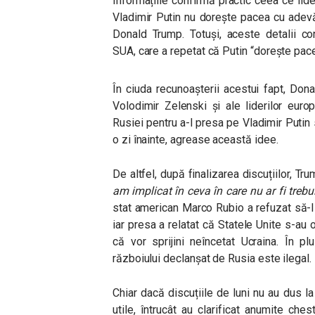
Informațiile confirmă practic ceea ce lide
Vladimir Putin nu dorește pacea cu adevă
Donald Trump. Totuși, aceste detalii con
SUA, care a repetat că Putin “dorește pac
În ciuda recunoașterii acestui fapt, Don
Volodimir Zelenski și ale liderilor eur
Rusiei pentru a-l presa pe Vladimir Putin 
o zi înainte, agrease această idee.
De altfel, după finalizarea discuțiilor, Tr
am implicat în ceva în care nu ar fi trebui
stat american Marco Rubio a refuzat să-l
iar presa a relatat că Statele Unite s-au 
că vor sprijini neîncetat Ucraina. În pl
războiului declanșat de Rusia este ilegal.
Chiar dacă discuțiile de luni nu au dus la
utile, întrucât au clarificat anumite che