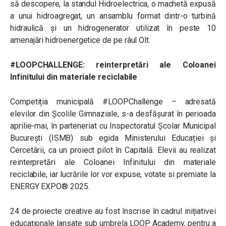
să descopere, la standul Hidroelectrica, o machetă expusă
a unui hidroagregat, un ansamblu format dintr-o turbină
hidraulică și un hidrogenerator utilizat în peste 10
amenajări hidroenergetice de pe râul Olt.
#LOOPCHALLENGE: reinterpretări ale Coloanei
Infinitului din materiale reciclabile
Competiția municipală #LOOPChallenge – adresată
elevilor din Școlile Gimnaziale, s-a desfășurat în perioada
aprilie-mai, în parteneriat cu Inspectoratul Școlar Municipal
București (ISMB) sub egida Ministerului Educației și
Cercetării, ca un proiect pilot în Capitală. Elevii au realizat
reinterpretări ale Coloanei Infinitului din materiale
reciclabile, iar lucrările lor vor expuse, votate si premiate la
ENERGY EXPO® 2025.
24 de proiecte creative au fost înscrise în cadrul inițiativei
educaționale lansate sub umbrela LOOP Academy, pentru a