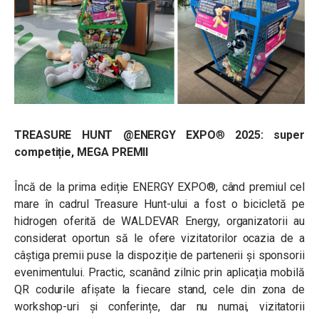
TREASURE HUNT @ENERGY EXPO
®
2025:
super
competiție, MEGA PREMII
Încă de la prima ediție ENERGY EXPO®, când premiul cel
mare în cadrul Treasure Hunt-ului a fost o bicicletă pe
hidrogen oferită de WALDEVAR Energy, organizatorii au
considerat oportun să le ofere vizitatorilor ocazia de a
câștiga premii puse la dispoziție de partenerii și sponsorii
evenimentului. Practic, scanând zilnic prin aplicația mobilă
QR codurile afișate la fiecare stand, cele din zona de
workshop-uri și conferințe, dar nu numai, vizitatorii