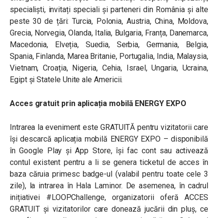
specialiști, invitați speciali și parteneri din România și alte
peste 30 de țări: Turcia, Polonia, Austria, China, Moldova,
Grecia, Norvegia, Olanda, Italia, Bulgaria, Franța, Danemarca,
Macedonia, Elveția, Suedia, Serbia, Germania, Belgia,
Spania, Finlanda, Marea Britanie, Portugalia, India, Malaysia,
Vietnam, Croația, Nigeria, Cehia, Israel, Ungaria, Ucraina,
Egipt și Statele Unite ale Americii.
Acces gratuit prin aplicația mobilă ENERGY EXPO
Intrarea la eveniment este GRATUITĂ pentru vizitatorii care
își descarcă aplicația mobilă ENERGY EXPO – disponibilă
în Google Play și App Store, își fac cont sau activează
contul existent pentru a li se genera ticketul de acces în
baza căruia primesc badge-ul (valabil pentru toate cele 3
zile), la intrarea în Hala Laminor. De asemenea, în cadrul
inițiativei #LOOPChallenge, organizatorii oferă ACCES
GRATUIT și vizitatorilor care donează jucării din pluș, ce