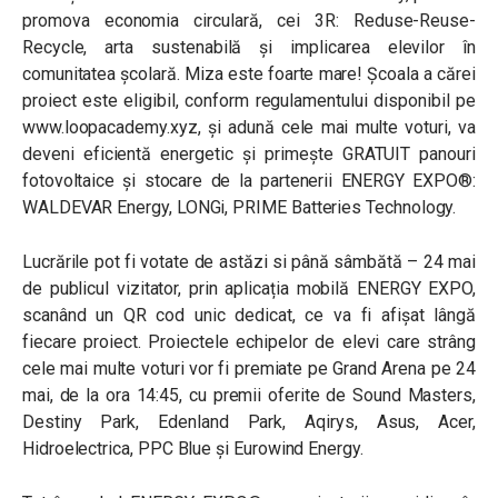
promova economia circulară, cei 3R: Reduse-Reuse-
Recycle, arta sustenabilă și implicarea elevilor în
comunitatea școlară. Miza este foarte mare! Școala a cărei
proiect este eligibil, conform regulamentului disponibil pe
www.loopacademy.xyz, și adună cele mai multe voturi, va
deveni eficientă energetic și primește GRATUIT panouri
fotovoltaice și stocare de la partenerii ENERGY EXPO®:
WALDEVAR Energy, LONGi, PRIME Batteries Technology.
Lucrările pot fi votate de astăzi si până sâmbătă – 24 mai
de publicul vizitator, prin aplicația mobilă ENERGY EXPO,
scanând un QR cod unic dedicat, ce va fi afișat lângă
fiecare proiect. Proiectele echipelor de elevi care strâng
cele mai multe voturi vor fi premiate pe Grand Arena pe 24
mai, de la ora 14:45, cu premii oferite de Sound Masters,
Destiny Park, Edenland Park, Aqirys, Asus, Acer,
Hidroelectrica, PPC Blue și Eurowind Energy.