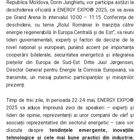
Republica Moldova, Dorin Junghietu, vor participa astăzi la
deschiderea oficială a ENERGY EXPO® 2025, ce va avea
pe Grand Arena în intervalul 10:00 – 11:15. Conferința de
deschidere, cu tema „Rolul României în tranziția către
energie regenerabilă în Europa Centrală și de Est”, va reuni
lideri guvernamentali, experți și factori de decizie de la
nivel național și european, punând accent pe importanța
cooperării bilaterale, securitatea energetică și integrarea
piețelor din Europa de Sud-Est. Ditte Juul Jørgensen,
Director General pentru Energie la Comisia Europeană, va
transmite, un mesaj puternic participanților și miniștrilor
prezenți.
Timp de trei zile, în perioada 22-24 mai, ENERGY EXPO®
2025 va aduce împreună zeci de speakeri – experți și
lideri de opinie, reprezentanți ai unor companii de vârf și
asociații reprezentative din sectorul energetic – care vor
discuta despre
tendințele emergente, inovațiile
tehnologice și cele mai bune practici din industrie
,