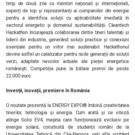
timp de două zile cu mentori naționali și internaționali,
experți de top și reprezentanți ai companiilor din energie
pentru a identifica soluții cu aplicabilitate imediată în
sectorul energetic și domeniul sustenabilității. Cleantech
Hackathon încurajează colaborarea dintre tineri talentați și
liderii din industrie, generând soluții practice și conexiuni
esențiale pentru un viitor mai sustenabil. Hackathonul
devine astfel un catalizator pentru noile generații de soluții
verzi, adaptate nevoilor actuale ale pieței energetice
românești. Competiția pune la bătaie premii de peste
22.000 euro.
Invenții, inovații, premiere în România
O noutate prezentă la ENERGY EXPO® îmbină creativitatea
tinerilor, tehnologia și energia. Cum arată și ce viteză
atinge Solis EV4, mașina care funcționează exclusiv pe
energie solară, construită de studenții români de la
Universitatea Tehnică din Cluj-Napoca, veți afla vizitând