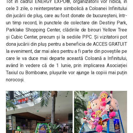
Tot în cadrul ENERGY EXPO®, organizatorii vor ridica, în
cele 3 zile, o reinterpretare simbolică a Coloanei Infinitului
din jucării de pluș, care au fost donate de bucureșteni, într-
un timp record, în punctele de colectare din Destiny Park,
Parklake Shopping Center, clădirile de birouri Yellow Tree
și Cubic Center, precum și la sediile PPC. Și vizitatorii pot
dona jucării din pluș pentru a beneficia de ACCES GRATUIT
la eveniment, dar mai ales pentru a fi parte din poveștile pe
care le va duce mai departe această Coloană a Infinitului,
având în vedere că de 1 Iunie, prin implicarea Asociației
Taxiul cu Bomboane, plușurile vor ajunge la copiii mai puțin
norocoși.