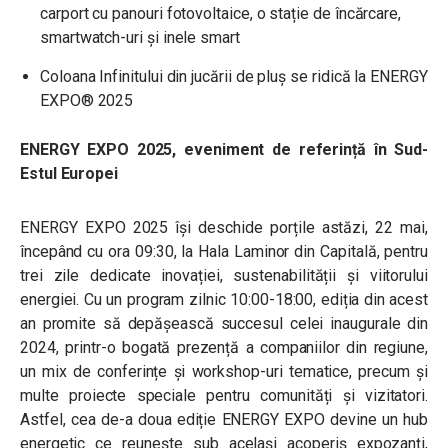
carport cu panouri fotovoltaice, o stație de încărcare,
smartwatch-uri și inele smart
Coloana Infinitului din jucării de pluș se ridică la ENERGY
EXPO® 2025
ENERGY EXPO 2025, eveniment de referință în Sud-
Estul Europei
ENERGY EXPO 2025 își deschide porțile astăzi, 22 mai,
începând cu ora 09:30, la Hala Laminor din Capitală, pentru
trei zile dedicate inovației, sustenabilității și viitorului
energiei. Cu un program zilnic 10:00-18:00, ediția din acest
an promite să depășească succesul celei inaugurale din
2024, printr-o bogată prezență a companiilor din regiune,
un mix de conferințe și workshop-uri tematice, precum și
multe proiecte speciale pentru comunități și vizitatori.
Astfel, cea de-a doua ediție ENERGY EXPO devine un hub
energetic ce reunește sub același acoperiș expozanți,