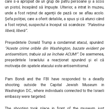
care s-a apropiat de un grup de patru persoane și a scos
un pistol, începând să împuște. Ulterior, a intrat în muzeu,
unde a fost reținut de agenții de pază ce se aflau acolo.
Șefa poliției, care a oferit detaliile, a spus și că atunci când
a fost reținut, suspectul a început să scandeze:
“Palestina
liberă, liberă”.
Președintele Donald Trump a condamnat atacul, spunând:
“Aceste crime oribile din Washington, bazate evident pe
antisemitism, trebuie să se încheie ACUM!”
. De asemenea,
președintele Israelului a reacționat spunând și el că
motivația din spatele atacului este antisemitismul.
Pam Bondi and the FBI have responded to a deadly
shooting outside the Capital Jewish Museum in
Washington D.C., where individuals connected to the Israeli
embassy were targeted.
The shooting took place in front of the museum, just