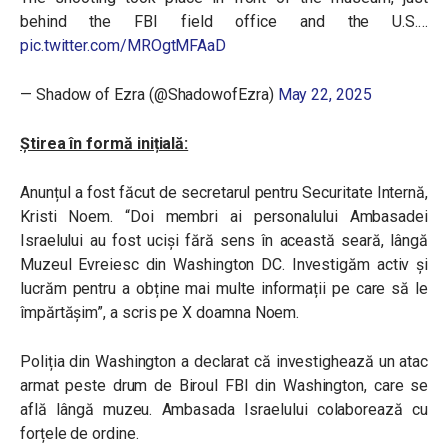
behind the FBI field office and the U.S.…
pic.twitter.com/MROgtMFAaD
— Shadow of Ezra (@ShadowofEzra)
May 22, 2025
Știrea în formă inițială:
Anunțul a fost făcut de secretarul pentru Securitate Internă,
Kristi Noem. “Doi membri ai personalului Ambasadei
Israelului au fost uciși fără sens în această seară, lângă
Muzeul Evreiesc din Washington DC. Investigăm activ și
lucrăm pentru a obține mai multe informații pe care să le
împărtășim”, a scris pe X doamna Noem.
Poliția din Washington a declarat că investighează un atac
armat peste drum de Biroul FBI din Washington, care se
află lângă muzeu. Ambasada Israelului colaborează cu
forțele de ordine.