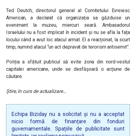
Ted Deutch, directorul general al Comitetului Evreiesc
American, a declarat că organizația sa găzduise un
eveniment la muzeu, miercuri seară. Ambasadorul
Israelului nu a fost implicat în incident și nu se afla la fața
locului când a avut loc atacul armat. El a reacționat, la scurt
timp, numind atacul “un act depravat de terorism antisemit”.
Poliția a sfătuit publicul să evite zona din nord-vestul
capitalei americane, unde se desfășoară o acțiune de
căutare.
Știre, în curs de actualizare…
Echipa Biziday nu a solicitat și nu a acceptat
nicio formă de finanțare din fonduri
guvernamentale. Spațiile de publicitate sunt
limitate, iar reclama neinvazivă.