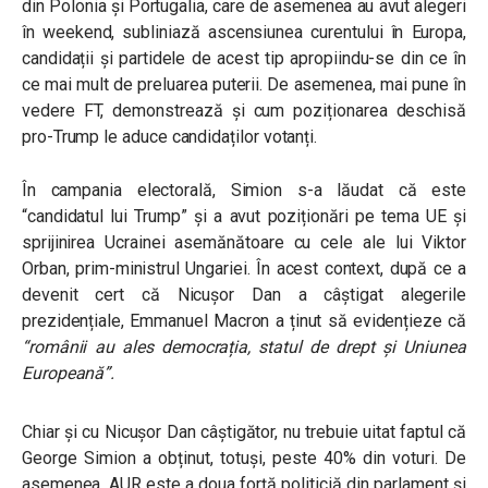
din Polonia și Portugalia, care de asemenea au avut alegeri
în weekend, subliniază ascensiunea curentului în Europa,
candidații și partidele de acest tip apropiindu-se din ce în
ce mai mult de preluarea puterii. De asemenea, mai pune în
vedere FT, demonstrează și cum poziționarea deschisă
pro-Trump le aduce candidaților votanți.
În campania electorală, Simion s-a lăudat că este
“candidatul lui Trump” și a avut poziționări pe tema UE și
sprijinirea Ucrainei asemănătoare cu cele ale lui Viktor
Orban, prim-ministrul Ungariei. În acest context, după ce a
devenit cert că Nicușor Dan a câștigat alegerile
prezidențiale, Emmanuel Macron a ținut să evidențieze că
“românii au ales democrația, statul de drept și Uniunea
Europeană”.
Chiar și cu Nicușor Dan câștigător, nu trebuie uitat faptul că
George Simion a obținut, totuși, peste 40% din voturi. De
asemenea, AUR este a doua forță politiciă din parlament și