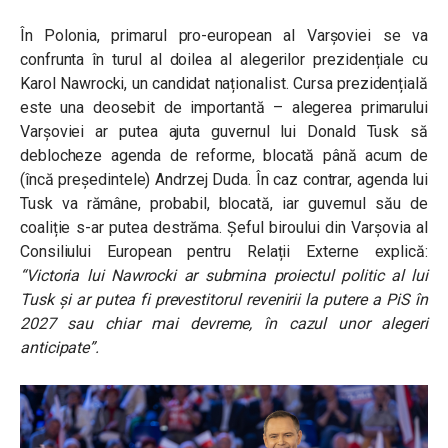
În Polonia, primarul pro-european al Varșoviei se va
confrunta în turul al doilea al alegerilor prezidențiale cu
Karol Nawrocki, un candidat naționalist. Cursa prezidențială
este una deosebit de importantă – alegerea primarului
Varșoviei ar putea ajuta guvernul lui Donald Tusk să
deblocheze agenda de reforme, blocată până acum de
(încă președintele) Andrzej Duda. În caz contrar, agenda lui
Tusk va rămâne, probabil, blocată, iar guvernul său de
coaliție s-ar putea destrăma. Șeful biroului din Varșovia al
Consiliului European pentru Relații Externe explică:
“Victoria lui Nawrocki ar submina proiectul politic al lui
Tusk și ar putea fi prevestitorul revenirii la putere a PiS în
2027 sau chiar mai devreme, în cazul unor alegeri
anticipate”.