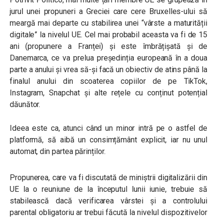
jurul unei propuneri a Greciei care cere Bruxelles-ului să
meargă mai departe cu stabilirea unei “vârste a maturității
digitale” la nivelul UE. Cel mai probabil aceasta va fi de 15
ani (propunere a Franței) și este îmbrățișată și de
Danemarca, ce va prelua președinția europeană în a doua
parte a anului și vrea să-și facă un obiectiv de atins până la
finalul anului din scoaterea copiilor de pe TikTok,
Instagram, Snapchat și alte rețele cu conținut potențial
dăunător.
Ideea este ca, atunci când un minor intră pe o astfel de
platformă, să aibă un consimțământ explicit, iar nu unul
automat, din partea părinților.
Propunerea, care va fi discutată de miniștrii digitalizării din
UE la o reuniune de la începutul lunii iunie, trebuie să
stabilească dacă verificarea vârstei și a controlului
parental obligatoriu ar trebui făcută la nivelul dispozitivelor