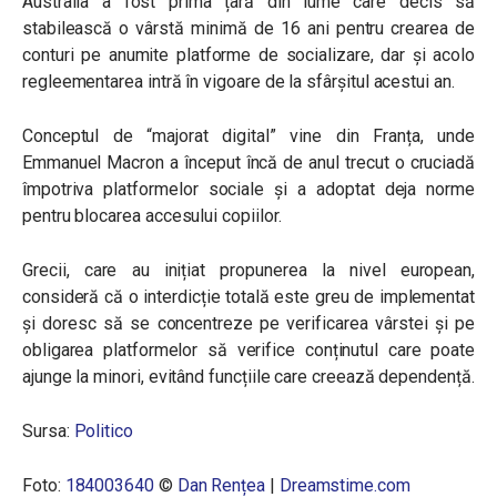
Australia a fost prima țară din lume care decis să
stabilească o vârstă minimă de 16 ani pentru crearea de
conturi pe anumite platforme de socializare, dar și acolo
regleementarea intră în vigoare de la sfârșitul acestui an.
Conceptul de “majorat digital” vine din Franța, unde
Emmanuel Macron a început încă de anul trecut o cruciadă
împotriva platformelor sociale și a adoptat deja norme
pentru blocarea accesului copiilor.
Grecii, care au inițiat propunerea la nivel european,
consideră că o interdicție totală este greu de implementat
și doresc să se concentreze pe verificarea vârstei și pe
obligarea platformelor să verifice conținutul care poate
ajunge la minori, evitând funcțiile care creează dependență.
Sursa:
Politico
Foto:
184003640
©
Dan Rențea
|
Dreamstime.com