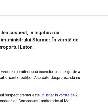
oilea suspect, în legătură cu
rim-ministrului Starmer. În vârstă de
aeroportul Luton.
vederea comiterii unui incendiu, cu intenția de a
cat oficial al poliției. Alte date despre acesta nu
rimul suspect arestat este
un tânăr în vârstă de 21
condusă de Comandantul antiterorist al Met.