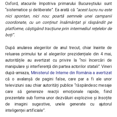
Oxford, atacurile împotriva primarului Bucureștiului sunt
“sistematice și deliberate”. Ea arată că
“acest lucru nu este
nici spontan, nici nou: poartă semnele unei campanii
coordonate, cu un conținut însămânțat și răspândit pe
platforme, câștigând tracțiune prin intermediul rețelelor de
boți”.
După anularea alegerilor de anul trecut, chiar înainte de
reluarea primului tur al alegerilor prezidențiale din 4 mai,
autoritățile au avertizat cu privire la “noi încercări de
manipulare și interferență din partea actorilor statali”. Vineri
după-amiaza,
Ministerul de Interne din România a avertizat
că o avalanșă de pagini false, care par a fi ale unor
televiziuni sau chiar autorități publice “răspândesc mesaje
care să genereze reacții emoționale rapide, fiind
prezentate sub forma unor dezvăluiri explozive și însoțite
de imagini sugestive, unele generate cu ajutorul
inteligenței artificiale”.