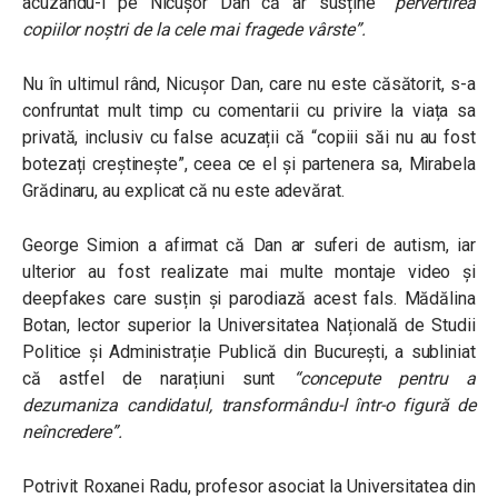
acuzându-l pe Nicușor Dan că ar susține
“pervertirea
copiilor noștri de la cele mai fragede vârste”.
Nu în ultimul rând, Nicușor Dan, care nu este căsătorit, s-a
confruntat mult timp cu comentarii cu privire la viața sa
privată, inclusiv cu false acuzații că “copiii săi nu au fost
botezați creștinește”, ceea ce el și partenera sa, Mirabela
Grădinaru, au explicat că nu este adevărat.
George Simion a afirmat că Dan ar suferi de autism, iar
ulterior au fost realizate mai multe montaje video și
deepfakes care susțin și parodiază acest fals. Mădălina
Botan, lector superior la Universitatea Națională de Studii
Politice și Administrație Publică din București, a subliniat
că astfel de narațiuni sunt
“concepute pentru a
dezumaniza candidatul, transformându-l într-o figură de
neîncredere”
.
Potrivit Roxanei Radu, profesor asociat la Universitatea din