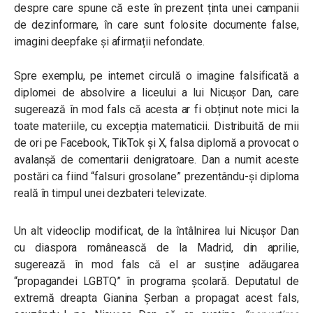
despre care spune că este în prezent ținta unei campanii
de dezinformare, în care sunt folosite documente false,
imagini deepfake și afirmații nefondate.
Spre exemplu, pe internet circulă o imagine falsificată a
diplomei de absolvire a liceului a lui Nicușor Dan, care
sugerează în mod fals că acesta ar fi obținut note mici la
toate materiile, cu excepția matematicii. Distribuită de mii
de ori pe Facebook, TikTok și X, falsa diplomă a provocat o
avalanșă de comentarii denigratoare. Dan a numit aceste
postări ca fiind “falsuri grosolane” prezentându-și diploma
reală în timpul unei dezbateri televizate.
Un alt videoclip modificat, de la întâlnirea lui Nicușor Dan
cu diaspora românească de la Madrid, din aprilie,
sugerează în mod fals că el ar susține adăugarea
“propagandei LGBTQ” în programa școlară. Deputatul de
extremă dreapta Gianina Șerban a propagat acest fals,