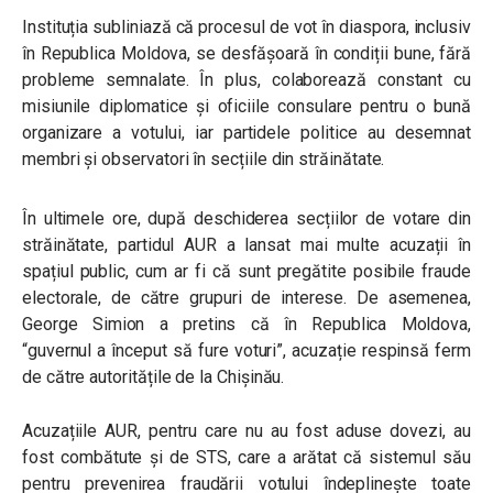
Instituția subliniază că procesul de vot în diaspora, inclusiv
în Republica Moldova, se desfășoară în condiții bune, fără
probleme semnalate. În plus, colaborează constant cu
misiunile diplomatice și oficiile consulare pentru o bună
organizare a votului, iar partidele politice au desemnat
membri și observatori în secțiile din străinătate.
În ultimele ore, după deschiderea secțiilor de votare din
străinătate, partidul AUR a lansat mai multe acuzații în
spațiul public, cum ar fi că sunt pregătite posibile fraude
electorale, de către grupuri de interese. De asemenea,
George Simion a pretins că în Republica Moldova,
“guvernul a început să fure voturi”, acuzație respinsă ferm
de către autoritățile de la Chișinău.
Acuzațiile AUR, pentru care nu au fost aduse dovezi, au
fost combătute și de STS, care a arătat că sistemul său
pentru prevenirea fraudării votului îndeplinește toate