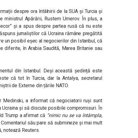
mații despre ora întâlnirii de la SUA și Turcia și
e ministrul Apărării, Rustem Umerov. În plus, a
 decor” și a spus despre partea rusă că nu este
răspuns jurnaliștilor că Ucraina rămâne pregătită
e un posibil eșec al negocierilor din Istanbul, că
ate diferite, în Arabia Saudită, Marea Britanie sau
entul din Istanbul. Deși această ședință este
este că tot în Turcia, dar la Antalya, secretarul
iștrii de Externe din țările NATO.
ir Medinski, a informat că negociatorii ruși sunt
u Ucraina și să discute posibile compromisuri. În
ld Trump a afirmat că
“nimic nu se va întâmpla,
. Comentariul său pare să submineze și mai mult
ă, notează Reuters.