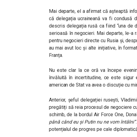
Mai departe, el a afirmat că așteaptă infor
că delegația ucraineană va fi condusă d
descris delegația rusă ca fiind “una de
serioasă în negocieri. Mai departe, le-a 
pentru negocieri directe cu Rusia și, despr
au mai avut loc și alte inițiative, în form
Franța.
Nu este clar la ce oră va începe evenim
învăluită în incertitudine, ce este sigur 
american de Stat va avea o discuție cu min
Anterior, șeful delegației rusești, Vladim
pregătiți să reia procesul de negociere c
schimb, de la bordul Air Force One, Dona
până când eu și Putin nu ne vom întâlni”
potențialul de progres pe cale diplomatic