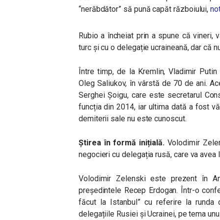
“nerăbdător” să pună capăt războiului,
no
Rubio a încheiat prin a spune că vineri, 
turc și cu o delegație ucraineană, dar că n
Între timp, de la Kremlin, Vladimir Putin
Oleg Saliukov, în vârstă de 70 de ani. Ace
Serghei Șoigu, care este secretarul Consi
funcția din 2014, iar ultima dată a fost 
demiterii sale nu este cunoscut.
Știrea în formă inițială.
Volodimir Zelens
negocieri cu delegația rusă, care va avea lo
Volodimir Zelenski este prezent în Ank
președintele Recep Erdogan. Într-o confe
făcut la Istanbul” cu referire la runda
delegațiile Rusiei și Ucrainei, pe tema unu