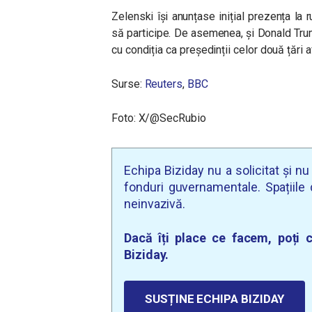
Zelenski își anunțase inițial prezența la r
să participe. De asemenea, și Donald Trum
cu condiția ca președinții celor două țări a
Surse:
Reuters
,
BBC
Foto: X/@SecRubio
Echipa Biziday nu a solicitat și n
fonduri guvernamentale. Spațiile d
neinvazivă.
Dacă îți place ce facem, poți c
Biziday.
SUSȚINE ECHIPA BIZIDAY