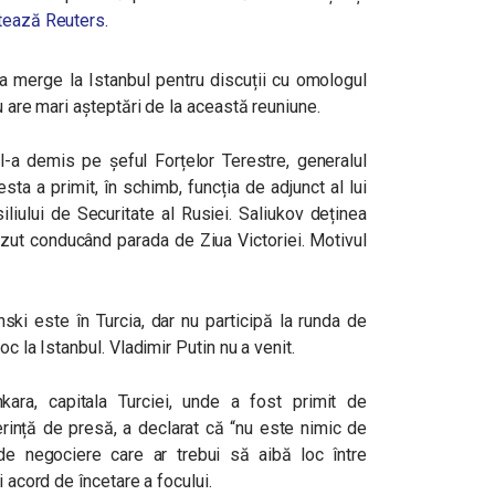
tează Reuters
.
va merge la Istanbul pentru discuții cu omologul
u are mari așteptări de la această reuniune.
 l-a demis pe șeful Forțelor Terestre, generalul
sta a primit, în schimb, funcția de adjunct al lui
liului de Securitate al Rusiei. Saliukov deținea
văzut conducând parada de Ziua Victoriei. Motivul
ki este în Turcia, dar nu participă la runda de
c la Istanbul. Vladimir Putin nu a venit.
ara, capitala Turciei, unde a fost primit de
rință de presă, a declarat că “nu este nimic de
 de negociere care ar trebui să aibă loc între
i acord de încetare a focului.