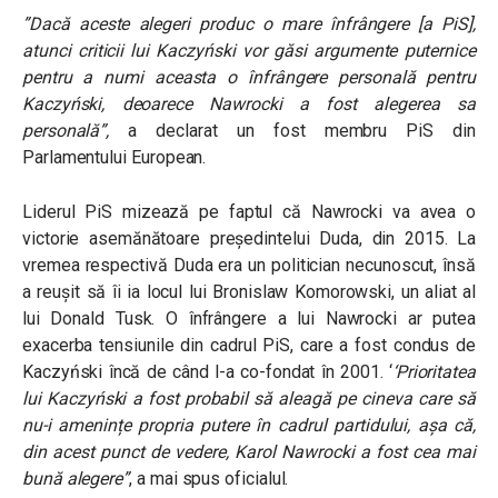
”Dacă aceste alegeri produc o mare înfrângere [a PiS],
atunci criticii lui Kaczyński vor găsi argumente puternice
pentru a numi aceasta o înfrângere personală pentru
Kaczyński, deoarece Nawrocki a fost alegerea sa
personală”
,
a declarat un fost membru PiS din
Parlamentului European.
Liderul PiS mizează pe faptul că Nawrocki va avea o
victorie asemănătoare președintelui Duda, din 2015. La
vremea respectivă Duda era un politician necunoscut, însă
a reușit să îi ia locul lui Bronislaw Komorowski, un aliat al
lui Donald Tusk. O înfrângere a lui Nawrocki ar putea
exacerba tensiunile din cadrul PiS, care a fost condus de
Kaczyński încă de când l-a co-fondat în 2001.
‘
‘Prioritatea
lui Kaczyński a fost probabil să aleagă pe cineva care să
nu-i amenințe propria putere în cadrul partidului, așa că,
din acest punct de vedere, Karol Nawrocki a fost cea mai
bună alegere”
, a mai spus oficialul.