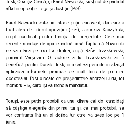
Tusk, Coaliția Civică, și Karol Nawrocki, susținut de partidul
aflat în opoziție Lege și Justiție (PiS).
Karol Nawrocki este un istoric puțin cunoscut, dar care a
fost ales de liderul opoziției (PiS), Jarosław Kaczyński,
drept candidat pentru funcția de președinte. Cele mai
recente sondaje de opinie indică, însă, faptul că Nawrocki
se va clasa pe locul al doilea, după Rafał Trzaskowski,
primarul Varșoviei. O victorie a lui Trzaskowski ar fi
benefică pentru Donald Tusk, întrucât va permite în sfârșit
aplicarea reformele promise de mult timp de premier.
Acestea au fost blocate de președintele Andrzej Duda, tot
membru PiS, care își va încheia mandatul.
Totuși, este puțin probabil ca unul dintre cei doi candidați
să câștige alegerile din primul tur și, cel mai probabil, se
vor confrunta într-un al doilea tur care va avea loc pe 1
iunie.