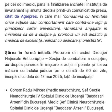
pe cei doi medici, până la finalizarea anchetei. Instituția de
învățământ își anunță decizia printr-un comunicat de presă,
citat de Agerpres
, în care mai
“condamnă cu fermitate
orice acțiune sau comportament care contravine legii și
principiilor cartei universitare, rămânând angajată în
misiunea sa de a susține și promova un act didactic și
medical de excelență, realizat cu dedicare și onestitate”.
Știrea în formă inițială.
Procurorii din cadrul Direcției
Naționale Anticorupție – Secția de combatere a corupției,
au dispus punerea în mișcare a acțiunii penale și luarea
măsurii controlului judiciar pe o durată de 60 de zile,
începând cu data de 13 mai 2025, față de inculpații:
Gorgan Radu-Mircea (medic neurochirurg, Șef Secție
Neurochirurgie IV Spitalul Clinic de Urgență “Bagdasar-
Arseni” din București, Medic Șef Clinică Neurochirurgie
Spitalul Clinic de Urgență “Bagdasar-Arseni” București,