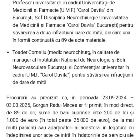
Profesor universitar dr. în cadrul Universității de
Medicină și Farmacie (U.M.F.) “Carol Davila” din
București, Șef Disciplină Neurochirurgie Universitatea
de Medicină și Farmacie “Carol Davila” București) pentru
săvârșirea a două infracțiuni luare de mită, din care una
în formă continuată cu 89 de acte materiale,
Toader Corneliu (medic neurochirurg, în calitate de
manager al Institutului Național de Neurologie și Boli
Neurovasculare București și Conferențiar universitar în
cadrul U.M.F. “Carol Davila”) pentru săvârșirea infracțiunii
de dare de mită.
Procurorii au precizat că, în perioada 23.09.2024 –
03.03.2025, Gorgan Radu-Mircea ar fi primit, în mod direct,
de 89 de ori, sume de bani cuprinse între 200 de lei și
1.000 de euro (în total peste 25.000 de euro), de la mai
mulți pacienți sau aparținători ai acestora, în legătură cu
îndeplinirea unor acte ce intră în îndatoririle de serviciu ale