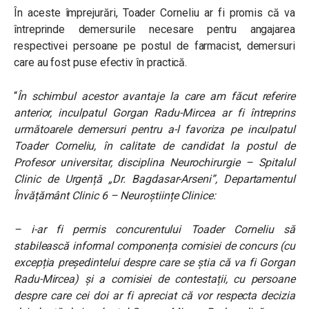
În aceste împrejurări, Toader Corneliu ar fi promis că va
întreprinde demersurile necesare pentru angajarea
respectivei persoane pe postul de farmacist, demersuri
care au fost puse efectiv în practică.
“
În schimbul acestor avantaje la care am făcut referire
anterior, inculpatul Gorgan Radu-Mircea ar fi întreprins
următoarele demersuri pentru a-l favoriza pe inculpatul
Toader Corneliu, în calitate de candidat la postul de
Profesor universitar, disciplina Neurochirurgie – Spitalul
Clinic de Urgență „Dr. Bagdasar-Arseni”, Departamentul
Învățământ Clinic 6 – Neuroștiințe Clinice:
– i-ar fi permis concurentului Toader Corneliu să
stabilească informal componența comisiei de concurs (cu
excepția președintelui despre care se știa că va fi Gorgan
Radu-Mircea) și a comisiei de contestații, cu persoane
despre care cei doi ar fi apreciat că vor respecta decizia