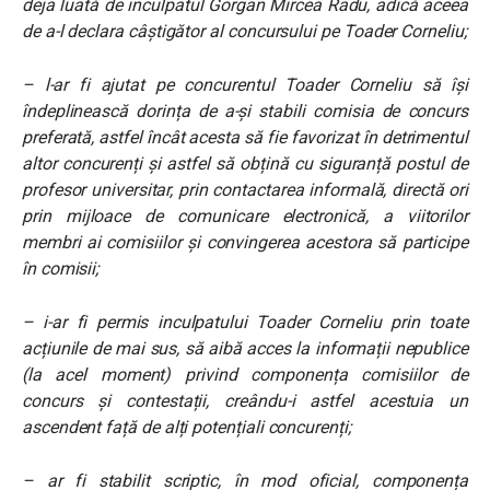
deja luată de inculpatul Gorgan Mircea Radu, adică aceea
de a-l declara câștigător al concursului pe Toader Corneliu;
– l-ar fi ajutat pe concurentul Toader Corneliu să își
îndeplinească dorința de a-și stabili comisia de concurs
preferată, astfel încât acesta să fie favorizat în detrimentul
altor concurenți și astfel să obțină cu siguranță postul de
profesor universitar, prin contactarea informală, directă ori
prin mijloace de comunicare electronică, a viitorilor
membri ai comisiilor și convingerea acestora să participe
în comisii;
– i-ar fi permis inculpatului Toader Corneliu prin toate
acțiunile de mai sus, să aibă acces la informații nepublice
(la acel moment) privind componența comisiilor de
concurs și contestații, creându-i astfel acestuia un
ascendent față de alți potențiali concurenți;
– ar fi stabilit scriptic, în mod oficial, componența