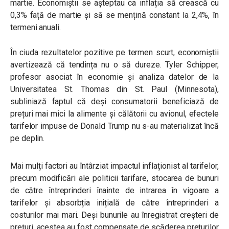
martie. Economiștii se așteptau ca inflația să crească cu
0,3% față de martie și să se mențină constant la 2,4%, în
termeni anuali.
În ciuda rezultatelor pozitive pe termen scurt, economiștii
avertizează că tendința nu o să dureze. Tyler Schipper,
profesor asociat în economie și analiza datelor de la
Universitatea St. Thomas din St. Paul (Minnesota),
subliniază faptul că deși consumatorii beneficiază de
prețuri mai mici la alimente și călătorii cu avionul, efectele
tarifelor impuse de Donald Trump nu s-au materializat încă
pe deplin.
Mai mulți factori au întârziat impactul inflaționist al tarifelor,
precum modificări ale politicii tarifare, stocarea de bunuri
de către întreprinderi înainte de intrarea în vigoare a
tarifelor și absorbția inițială de către întreprinderi a
costurilor mai mari. Deși bunurile au înregistrat creșteri de
prețuri, acestea au fost compensate de scăderea prețurilor