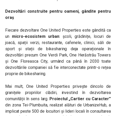
Dezvoltări construite pentru oameni, gândite pentru
oraș
Fiecare dezvoltare One United Properties este gândită ca
un
micro-ecosistem urban
: școli, grădinițe, locuri de
joacă, spații verzi, restaurante, cafenele, clinici, săli de
sport și stații de bikesharing deja operaționale în
dezvoltări precum One Verdi Park, One Herăstrău Towers
și One Floreasca City, urmând ca până în 2030 toate
dezvoltările companiei să fie interconectate printr-o rețea
proprie de bikesharing.
Mai mult, One United Properties privește dincolo de
granițele propriilor clădiri, investind în dezvoltarea
comunității în sens larg.
Proiectul „Cartier cu Caracter”
din zona Tei-Plumbuita, realizat alături de UrbanizeHub, a
implicat peste 500 de locuitori și lideri locali în consultarea