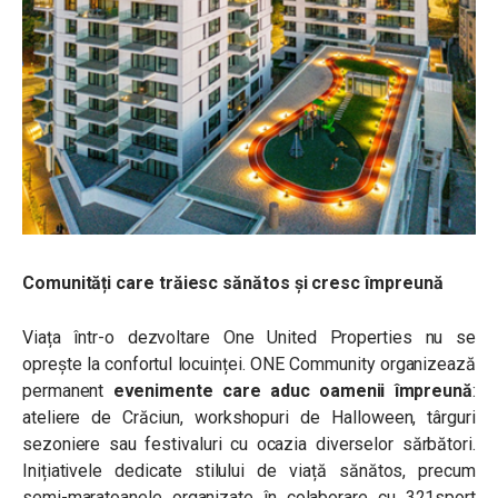
Comunități care trăiesc sănătos și cresc împreună
Viața într-o dezvoltare One United Properties nu se
oprește la confortul locuinței. ONE Community organizează
permanent
evenimente care aduc oamenii împreună
:
ateliere de Crăciun, workshopuri de Halloween, târguri
sezoniere sau festivaluri cu ocazia diverselor sărbători.
Inițiativele dedicate stilului de viață sănătos, precum
semi-maratoanele organizate în colaborare cu 321sport