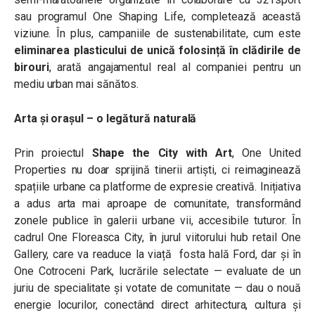
sau programul One Shaping Life, completează această
viziune. În plus, campaniile de sustenabilitate, cum este
eliminarea plasticului de unică folosință în clădirile de
birouri
, arată angajamentul real al companiei pentru un
mediu urban mai sănătos.
Arta și orașul – o legătură naturală
Prin proiectul
Shape the City with Art
, One United
Properties nu doar sprijină tinerii artiști, ci reimaginează
spațiile urbane ca platforme de expresie creativă. Inițiativa
a adus arta mai aproape de comunitate, transformând
zonele publice în galerii urbane vii, accesibile tuturor. În
cadrul One Floreasca City, în jurul viitorului hub retail One
Gallery, care va readuce la viață fosta hală Ford, dar și în
One Cotroceni Park, lucrările selectate — evaluate de un
juriu de specialitate și votate de comunitate — dau o nouă
energie locurilor, conectând direct arhitectura, cultura și