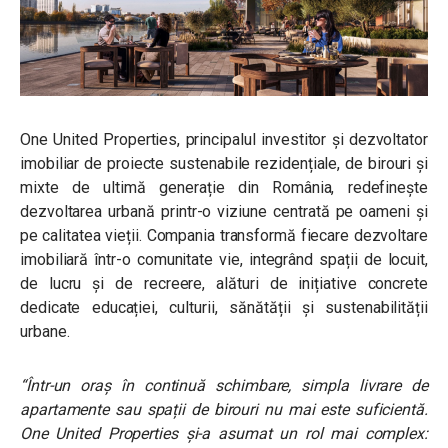
One United Properties, principalul investitor și dezvoltator
imobiliar de proiecte sustenabile rezidențiale, de birouri și
mixte de ultimă generație din România, redefinește
dezvoltarea urbană printr-o viziune centrată pe oameni și
pe calitatea vieții. Compania transformă fiecare dezvoltare
imobiliară într-o comunitate vie, integrând spații de locuit,
de lucru și de recreere, alături de inițiative concrete
dedicate educației, culturii, sănătății și sustenabilității
urbane.
“Într-un oraș în continuă schimbare, simpla livrare de
apartamente sau spații de birouri nu mai este suficientă.
One United Properties și-a asumat un rol mai complex: