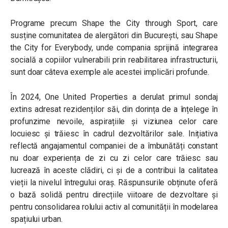
Programe precum Shape the City through Sport, care
susține comunitatea de alergători din București, sau Shape
the City for Everybody, unde compania sprijină integrarea
socială a copiilor vulnerabili prin reabilitarea infrastructurii,
sunt doar câteva exemple ale acestei implicări profunde.
În 2024, One United Properties a derulat primul sondaj
extins adresat rezidenților săi, din dorința de a înțelege în
profunzime nevoile, aspirațiile și viziunea celor care
locuiesc și trăiesc în cadrul dezvoltărilor sale. Inițiativa
reflectă angajamentul companiei de a îmbunătăți constant
nu doar experiența de zi cu zi celor care trăiesc sau
lucrează în aceste clădiri, ci și de a contribui la calitatea
vieții la nivelul întregului oraș. Răspunsurile obținute oferă
o bază solidă pentru direcțiile viitoare de dezvoltare și
pentru consolidarea rolului activ al comunității în modelarea
spațiului urban.