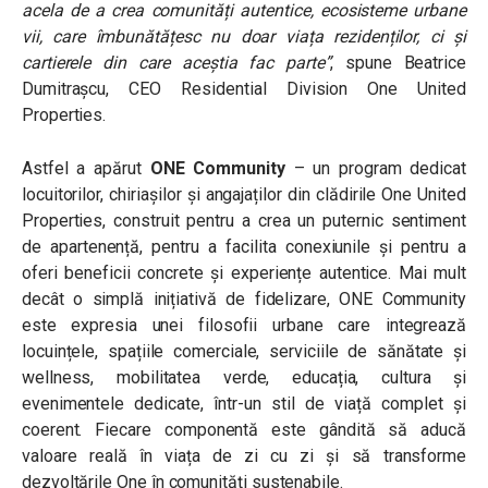
acela de a crea comunități autentice, ecosisteme urbane
vii, care îmbunătățesc nu doar viața rezidenților, ci și
cartierele din care aceștia fac parte”
, spune Beatrice
Dumitrașcu, CEO Residential Division One United
Properties.
Astfel a apărut
ONE Community
– un program dedicat
locuitorilor, chiriașilor și angajaților din clădirile One United
Properties, construit pentru a crea un puternic sentiment
de apartenență, pentru a facilita conexiunile și pentru a
oferi beneficii concrete și experiențe autentice. Mai mult
decât o simplă inițiativă de fidelizare, ONE Community
este expresia unei filosofii urbane care integrează
locuințele, spațiile comerciale, serviciile de sănătate și
wellness, mobilitatea verde, educația, cultura și
evenimentele dedicate, într-un stil de viață complet și
coerent. Fiecare componentă este gândită să aducă
valoare reală în viața de zi cu zi și să transforme
dezvoltările One în comunități sustenabile.