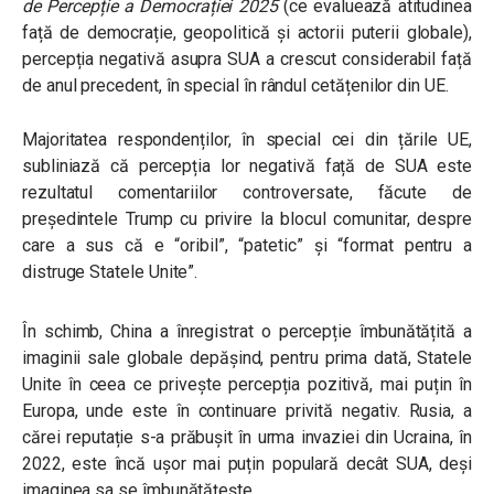
de Percepție a Democrației 2025
(ce evaluează atitudinea
față de democrație, geopolitică și actorii puterii globale),
percepția negativă asupra SUA a crescut considerabil față
de anul precedent, în special în rândul cetățenilor din UE.
Majoritatea respondenților, în special cei din țările UE,
subliniază că percepția lor negativă față de SUA este
rezultatul comentariilor controversate, făcute de
președintele Trump cu privire la blocul comunitar, despre
care a sus că e “oribil”, “patetic” și “format pentru a
distruge Statele Unite”.
În schimb, China a înregistrat o percepție îmbunătățită a
imaginii sale globale depășind, pentru prima dată, Statele
Unite în ceea ce privește percepția pozitivă, mai puțin în
Europa, unde este în continuare privită negativ. Rusia, a
cărei reputație s-a prăbușit în urma invaziei din Ucraina, în
2022, este încă ușor mai puțin populară decât SUA, deși
imaginea sa se îmbunătățește.