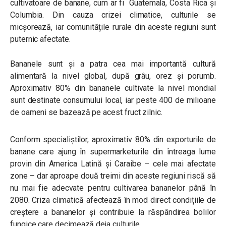
cultivatoare de banane, cum ar fi Guatemala, Costa Rica și
Columbia. Din cauza crizei climatice, culturile se
micșorează, iar comunitățile rurale din aceste regiuni sunt
puternic afectate.
Bananele sunt și a patra cea mai importantă cultură
alimentară la nivel global, după grâu, orez și porumb.
Aproximativ 80% din bananele cultivate la nivel mondial
sunt destinate consumului local, iar peste 400 de milioane
de oameni se bazează pe acest fruct zilnic.
Conform specialiștilor, aproximativ 80% din exporturile de
banane care ajung în supermarketurile din întreaga lume
provin din America Latină și Caraibe – cele mai afectate
zone – dar aproape două treimi din aceste regiuni riscă să
nu mai fie adecvate pentru cultivarea bananelor până în
2080. Criza climatică afectează în mod direct condițiile de
creștere a bananelor și contribuie la răspândirea bolilor
fungice care decimează deja culturile.