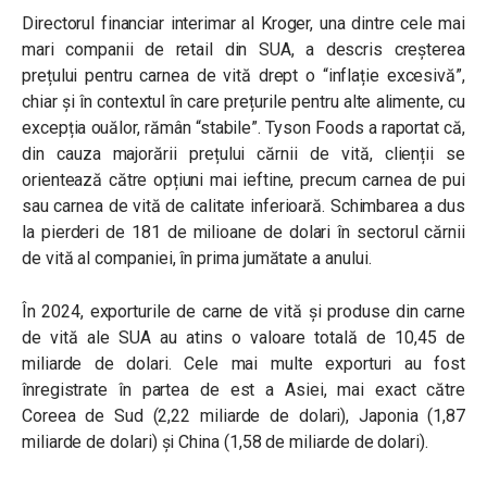
Directorul financiar interimar al Kroger, una dintre cele mai
mari companii de retail din SUA, a descris creșterea
prețului pentru carnea de vită drept o “inflație excesivă”,
chiar și în contextul în care prețurile pentru alte alimente, cu
excepția ouălor, rămân “stabile”. Tyson Foods a raportat că,
din cauza majorării prețului cărnii de vită, clienții se
orientează către opțiuni mai ieftine, precum carnea de pui
sau carnea de vită de calitate inferioară. Schimbarea a dus
la pierderi de 181 de milioane de dolari în sectorul cărnii
de vită al companiei, în prima jumătate a anului.
În 2024, exporturile de carne de vită și produse din carne
de vită ale SUA au atins o valoare totală de 10,45 de
miliarde de dolari. Cele mai multe exporturi au fost
înregistrate în partea de est a Asiei, mai exact către
Coreea de Sud (2,22 miliarde de dolari), Japonia (1,87
miliarde de dolari) și China (1,58 de miliarde de dolari).