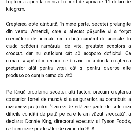
friptură a ajuns la un nivel record de aproape 11 dolari de
kilogram.
Creșterea este atribuită, în mare parte, secetei prelungite
din vestul Americii, care a afectat pășunile și a forțat
crescătorii de animale să reducă numărul de animale. În
ciuda scăderii numărului de vite, greutate acestora a
crescut, dar nu suficient cât să acopere deficitul. Ca
urmare, a apărut o penurie de bovine, ce a dus la creșterea
prețurilor atât pentru viței, cât și pentru diverse alte
produse ce conțin carne de vită.
Pe lângă problema secetei, alți factori, precum creșterea
costurilor forței de muncă și a asigurărilor, au contribuit la
majorarea prețurilor.
“Carnea de vită are parte de cele mai
dificile condiții de piață pe care le-am văzut vreodată”
, a
declarat Donnie King, directorul executiv al Tyson Foods,
cel mai mare producător de carne din SUA.