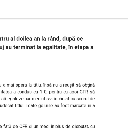
entru al doilea an la rând, după ce
j au terminat la egalitate, în etapa a
 a mai spera la titlu, însă nu a reușit să obțină
rsitatea a condus cu 1-0, pentru ca apoi CFR să
it să egaleze, iar meciul s-a încheiat cu scorul de
udecat titlul. Toate golurile au fost marcate în a
 față de CFR și un meci în plus de disputat, cu