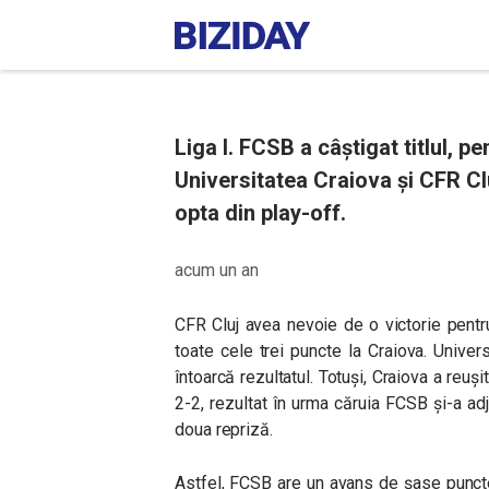
Liga I. FCSB a câștigat titlul, p
Universitatea Craiova și CFR Clu
opta din play-off.
acum un an
CFR Cluj avea nevoie de o victorie pentru
toate cele trei puncte la Craiova. Unive
întoarcă rezultatul. Totuși, Craiova a reuș
2-2, rezultat în urma căruia FCSB și-a adj
doua repriză.
Astfel, FCSB are un avans de șase puncte